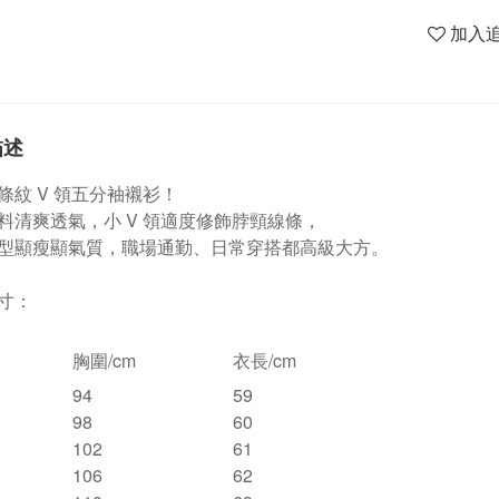
加入
描述
條紋 V 領五分袖襯衫！
料清爽透氣，小 V 領適度修飾脖頸線條，
型顯瘦顯氣質，職場通勤、日常穿搭都高級大方。
寸：
胸圍/cm
衣長/cm
94
59
98
60
102
61
106
62