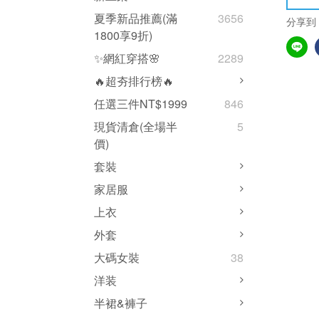
夏季新品推薦(滿
3656
分享到
1800享9折)
✨網紅穿搭🌸
2289
🔥超夯排行榜🔥
任選三件NT$1999
846
現貨清倉(全場半
5
價)
套裝
家居服
上衣
外套
大碼女裝
38
洋装
半裙&褲子