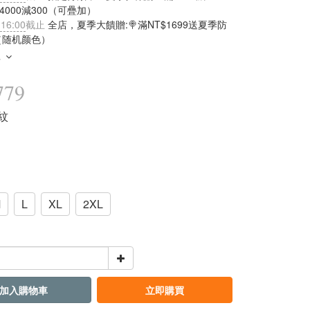
滿4000減300（可疊加）
 16:00
截止
全店，夏季大饋贈:🍭滿NT$1699送夏季防
（随机颜色）
多
779
條紋
M
L
XL
2XL
加入購物車
立即購買