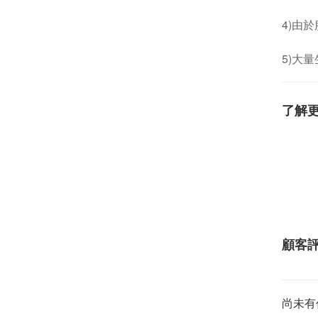
4)由
5)大
了解
顧客
尚未有