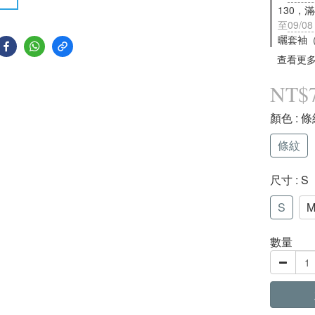
130，
至
09/08
曬套袖
查看更
NT$
顏色
: 
條紋
尺寸
: S
S
數量