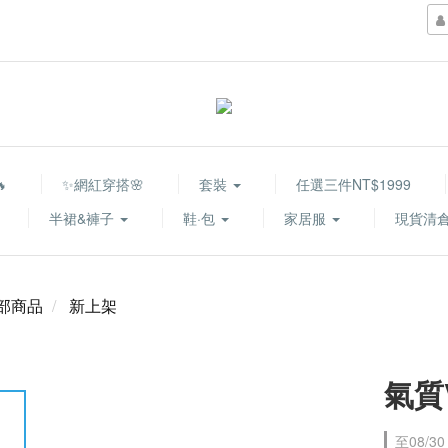

✨網紅穿搭🌸
套裝
任選三件NT$1999
半裙&褲子
鞋·包
家居服
現貨清倉
部商品
新上架
氣質
至
08/30