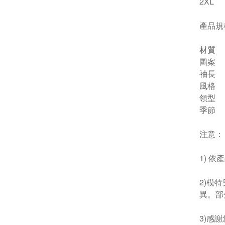
2XL
產品規
材質
圖案
袖長
風格
領型
季節
注意：
1) 
2)模
異。部
3)感