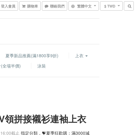
登入會員
購物車
聯絡我們
繁體中文
$ TWD
夏季新品推薦(滿1800享9折)
上衣
(全場半價)
泳裝
V領拼接襯衫連袖上衣
 16:00
截止
指定分類，💝夏季狂歡購：滿3000減