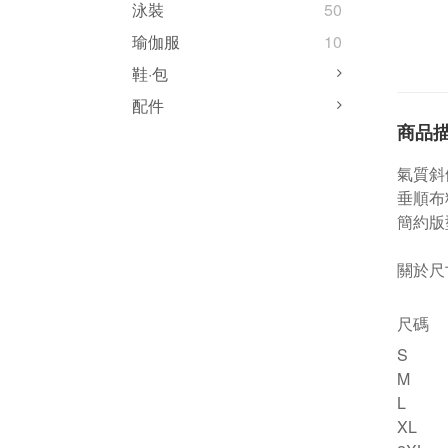
泳裝
50
瑜伽服
10
鞋·包
配件
商品
氣質斜
垂順布
簡約版
關於尺
尺碼
S
M
L
XL