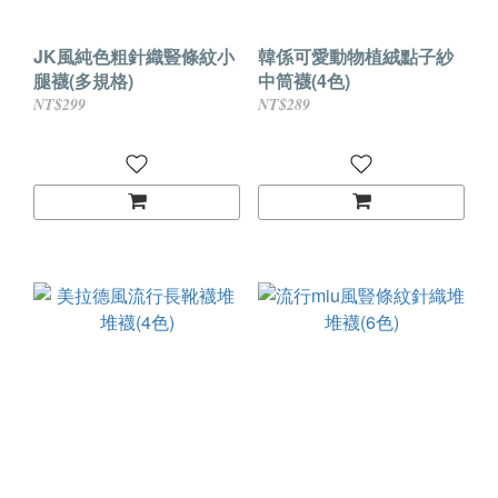
JK風純色粗針織豎條紋小
韓係可愛動物植絨點子紗
腿襪(多規格)
中筒襪(4色)
NT$299
NT$289