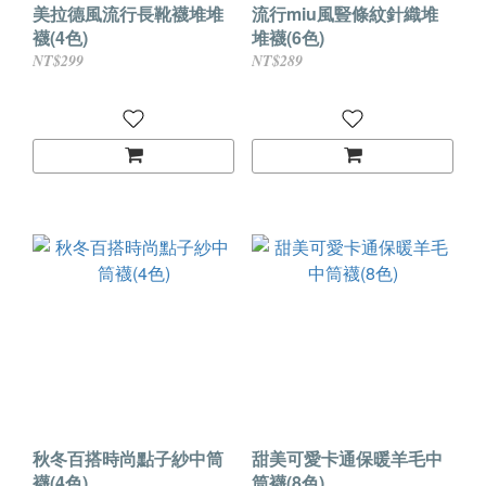
美拉德風流行長靴襪堆堆
流行miu風豎條紋針織堆
襪(4色)
堆襪(6色)
NT$299
NT$289
秋冬百搭時尚點子紗中筒
甜美可愛卡通保暖羊毛中
襪(4色)
筒襪(8色)