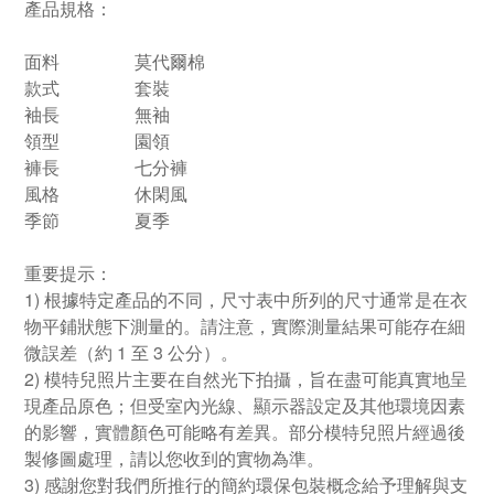
產品規格：
面料
莫代爾棉
款式
套裝
袖長
無袖
領型
園領
褲長
七分褲
風格
休閑風
季節
夏季
重要提示：
1) 根據特定產品的不同，尺寸表中所列的尺寸通常是在衣
物平鋪狀態下測量的。請注意，實際測量結果可能存在細
微誤差（約 1 至 3 公分）。
2) 模特兒照片主要在自然光下拍攝，旨在盡可能真實地呈
現產品原色；但受室內光線、顯示器設定及其他環境因素
的影響，實體顏色可能略有差異。部分模特兒照片經過後
製修圖處理，請以您收到的實物為準。
3) 感謝您對我們所推行的簡約環保包裝概念給予理解與支