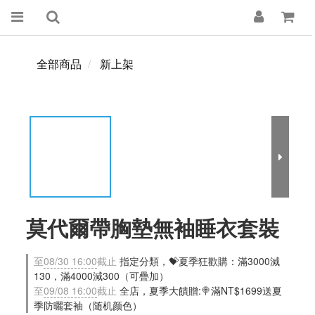
全部商品
新上架
莫代爾帶胸墊無袖睡衣套裝
至
08/30 16:00
截止
指定分類，💝夏季狂歡購：滿3000減
130，滿4000減300（可疊加）
至
09/08 16:00
截止
全店，夏季大饋贈:🍭滿NT$1699送夏
季防曬套袖（随机颜色）