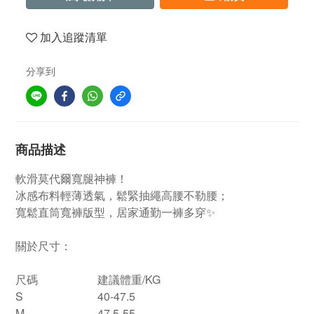
加入追蹤清單
分享到
商品描述
軟滑莫代爾寬腿神褲！
冰感布料輕薄透氣，鬆緊抽繩高腰不勒腰；
寬鬆直筒寬褲版型，居家通勤一褲多穿✨
關於尺寸：
尺碼
建議體重/KG
S
40-47.5
M
47.5-55