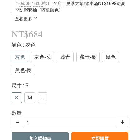
至
09/08 16:00
截止
全店，夏季大饋贈:🍭滿NT$1699送夏
季防曬套袖（随机颜色）
查看更多
NT$684
顏色
: 灰色
灰色
灰色-长
藏青
藏青-長
黑色
黑色-長
尺寸
: S
S
M
L
數量
加入購物車
立即購買