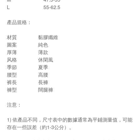
L
55-62.5
產品規格：
材質
黏膠纖維
圖案
純色
厚薄
薄款
风格
休閑風
季節
夏季
腰型
高腰
裤長
長褲
褲型
闊腿褲
注意：
1) 依產品不同，尺寸表中的數據通常為平鋪測量值，可能
存在一些誤差（約1-3公分）。