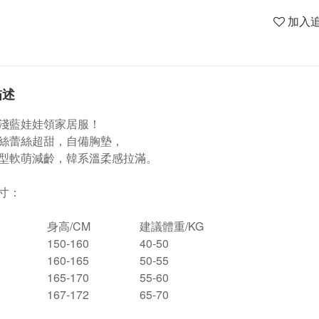
加入
描述
淺藍娃娃領家居服！
絲蕾絲超甜，自備胸墊，
型軟萌減齡，韓系溫柔感拉滿。
寸：
身高/CM
建議體重/KG
150-160
40-50
160-165
50-55
165-170
55-60
167-172
65-70