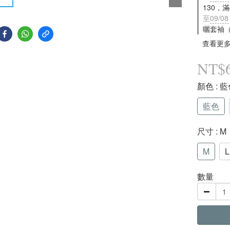
130，
至
09/08
曬套袖
查看更
NT$
顏色
: 
藍色
尺寸
: M
M
L
數量