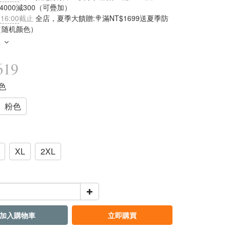
滿4000減300（可疊加）
 16:00
截止
全店，夏季大饋贈:🍭滿NT$1699送夏季防
（随机颜色）
多
619
藍色
粉色
XL
2XL
加入購物車
立即購買