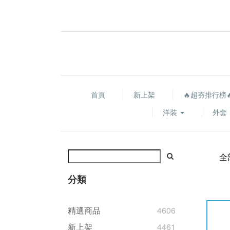
首頁
新上架
🔥超夯排行榜
洋裝
外套
全
分類
精選商品
4606
新上架
4461