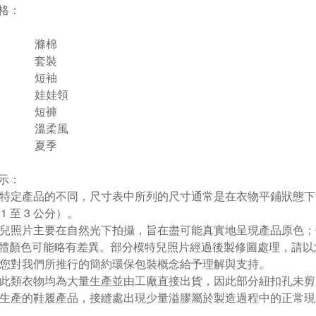
格：
滌棉
套裝
短袖
娃娃領
短褲
溫柔風
夏季
示：
根據特定產品的不同，尺寸表中所列的尺寸通常是在衣物平鋪狀態
1 至 3 公分）。
模特兒照片主要在自然光下拍攝，旨在盡可能真實地呈現產品原色
體顏色可能略有差異。部分模特兒照片經過後製修圖處理，請以
感謝您對我們所推行的簡約環保包裝概念給予理解與支持。
由於此類衣物均為大量生產並由工廠直接出貨，因此部分紐扣孔未
大量生產的鞋履產品，接縫處出現少量溢膠屬於製造過程中的正常