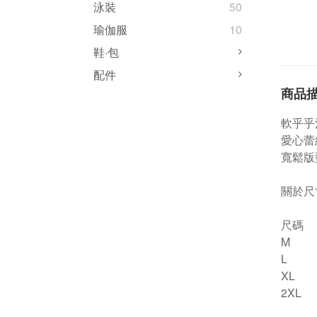
泳裝
50
瑜伽服
10
鞋·包
配件
商品
軟乎乎
愛心蕾
寬鬆版
關於尺
尺碼
M
L
XL
2XL