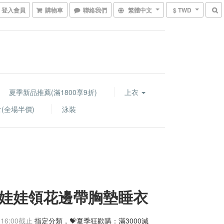
登入會員
購物車
聯絡我們
繁體中文
$ TWD
夏季新品推薦(滿1800享9折)
上衣
(全場半價)
泳裝
娃娃領花邊帶胸墊睡衣
 16:00
截止
指定分類，💝夏季狂歡購：滿3000減