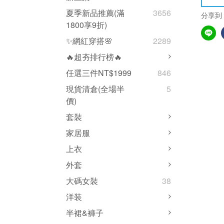
夏季新品推薦(滿
3656
分享到
1800享9折)
✨網紅穿搭🌸
2289
🔥超夯排行榜🔥
任選三件NT$1999
846
現貨清倉(全場半
5
價)
套裝
家居服
上衣
外套
大碼女裝
38
洋装
半裙&褲子