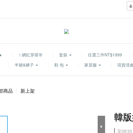

✨網紅穿搭🌸
套裝
任選三件NT$1999
半裙&褲子
鞋·包
家居服
現貨清倉
部商品
新上架
韓版
至
08/30