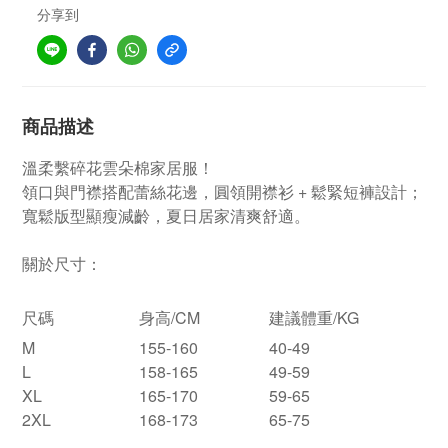
分享到
商品描述
溫柔繫碎花雲朵棉家居服！
領口與門襟搭配蕾絲花邊，圓領開襟衫 + 鬆緊短褲設計；
寬鬆版型顯瘦減齡，夏日居家清爽舒適。
關於尺寸：
尺碼
身高/CM
建議體重/KG
M
155-160
40-49
L
158-165
49-59
XL
165-170
59-65
2XL
168-173
65-75