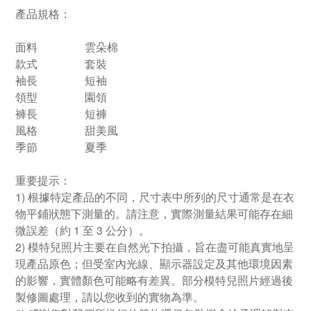
產品規格：
面料
雲朵棉
款式
套裝
袖長
短袖
領型
園領
褲長
短褲
風格
甜美風
季節
夏季
重要提示：
1) 根據特定產品的不同，尺寸表中所列的尺寸通常是在衣
物平鋪狀態下測量的。請注意，實際測量結果可能存在細
微誤差（約 1 至 3 公分）。
2) 模特兒照片主要在自然光下拍攝，旨在盡可能真實地呈
現產品原色；但受室內光線、顯示器設定及其他環境因素
的影響，實體顏色可能略有差異。部分模特兒照片經過後
製修圖處理，請以您收到的實物為準。