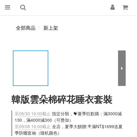
全部商品
新上架
韓版雲朵棉碎花睡衣套裝
至
08/30 16:00
截止
指定分類，💝夏季狂歡購：滿3000減
130，滿4000減300（可疊加）
至
09/08 16:00
截止
全店，夏季大饋贈:🍭滿NT$1699送夏
季防曬套袖（随机颜色）