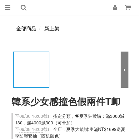
全部商品
新上架
韓系少女感撞色假兩件T卹
至
08/30 16:00
截止
指定分類，💝夏季狂歡購：滿3000減
130，滿4000減300（可疊加）
至
09/08 16:00
截止
全店，夏季大饋贈:🍭滿NT$1699送夏
季防曬套袖（随机颜色）