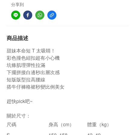
分享到
商品描述
甜妹本命短 T 太吸睛！
彩色撞色紐扣超有小心機
坑條肌理彈性拉滿
下擺拼接白邊秒出層次感
短版版型拉高腰線
搭牛仔褲格裙秒變比例美女
趕快pick吧~
關於尺寸：
尺碼
身高（
cm
）
體重（
kg
）
S
150–158
42–49