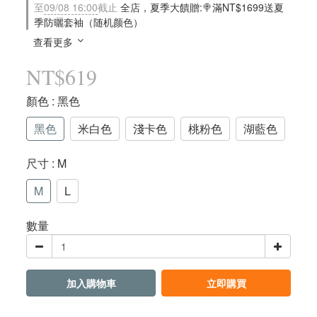
至
09/08 16:00
截止
全店，夏季大饋贈:🍭滿NT$1699送夏
季防曬套袖（随机颜色）
查看更多
NT$619
顏色
: 黑色
黑色
米白色
淺卡色
桃粉色
湖藍色
尺寸
: M
M
L
數量
加入購物車
立即購買