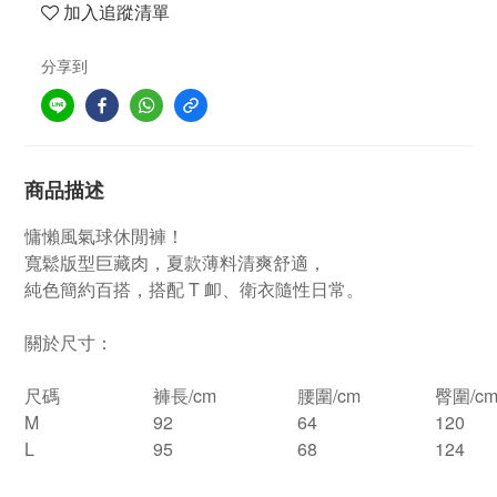
加入追蹤清單
分享到
商品描述
慵懶風氣球休閒褲！
寬鬆版型巨藏肉，夏款薄料清爽舒適，
純色簡約百搭，搭配 T 卹、衛衣隨性日常。
關於尺寸：
尺碼
褲長/cm
腰圍/cm
臀圍/c
M
92
64
120
L
95
68
124