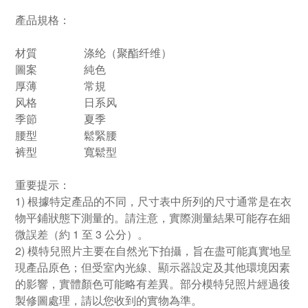
產品規格：
材質
涤纶（聚酯纤维）
圖案
純色
厚薄
常規
风格
日系风
季節
夏季
腰型
鬆緊腰
裤型
寬鬆型
重要提示：
1) 根據特定產品的不同，尺寸表中所列的尺寸通常是在衣
物平鋪狀態下測量的。請注意，實際測量結果可能存在細
微誤差（約 1 至 3 公分）。
2) 模特兒照片主要在自然光下拍攝，旨在盡可能真實地呈
現產品原色；但受室內光線、顯示器設定及其他環境因素
的影響，實體顏色可能略有差異。部分模特兒照片經過後
製修圖處理，請以您收到的實物為準。