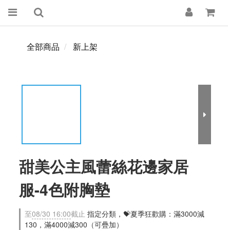
全部商品
新上架
甜美公主風蕾絲花邊家居
服-4色附胸墊
至
08/30 16:00
截止
指定分類，💝夏季狂歡購：滿3000減
130，滿4000減300（可疊加）