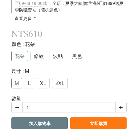
至
09/08 16:00
截止
全店，夏季大饋贈:🍭滿NT$1699送夏
季防曬套袖（随机颜色）
查看更多
NT$610
顏色
: 花朵
花朵
條紋
波點
黑色
尺寸
: M
M
L
XL
2XL
數量
加入購物車
立即購買