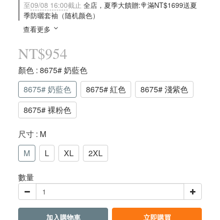
至
09/08 16:00
截止
全店，夏季大饋贈:🍭滿NT$1699送夏
季防曬套袖（随机颜色）
查看更多
NT$954
顏色
: 8675# 奶藍色
8675# 奶藍色
8675# 紅色
8675# 淺紫色
8675# 裸粉色
尺寸
: M
M
L
XL
2XL
數量
加入購物車
立即購買