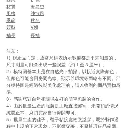
材質
海島絨
風格
純欲風
季節
秋冬
領型
V領
袖長
長袖
注意：
1) 視產品而定，通常尺碼表所示數據都是平鋪測量的，
尺寸測量可能會出現一些誤差（約 1 至 3 厘米）。
2）模特圖基本上是在自然光下拍攝，以接近實際顏色，
但顏色可能會因房間光線、顯示器環境等而略有不同。部
分模特圖是經過後期美化處理的，請以收到的商品實物爲
準。
3）感謝您對自然和環境友好的簡單包裝的合作。
4）由於批量生產的服裝是工廠直接郵寄，未開扣的情況
純屬正常，麻煩買家自行剪開即可。
5）批量生產的鞋子，鞋子粘接處輕微溢膠，屬於製作過
程中出現的正常現象，不影響穿著，不屬於瑕疵品範圍。