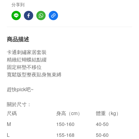
分享到
商品描述
卡通刺繡家居套裝
精緻紅蝴蝶結點綴
固定杯墊不移位
寬鬆版型整夜貼身無束縛
趕快pick吧~
關於尺寸：
尺碼
身高（
cm
）
體重（
kg
）
M
150-160
40-50
L
155-168
50-60