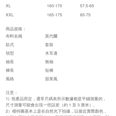
XL
160-170
57.5-65
XXL
165-175
65-75
商品規格：
布料名稱
莫代爾
款式
套裝
領型
木耳邊
袖長
無袖
褲長
短褲
風格
甜美風
注意：
1) 視產品而定，通常尺碼表所示數據都是平鋪測量的，
尺寸測量可能會出現一些誤差（約 1 至 3 厘米）。
2）模特圖基本上是在自然光下拍攝，以接近實際顏色，