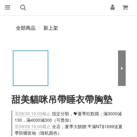
全部商品
新上架
甜美貓咪吊帶睡衣帶胸墊
至
08/30 16:00
截止
指定分類，💝夏季狂歡購：滿3000減
130，滿4000減300（可疊加）
至
09/08 16:00
截止
全店，夏季大饋贈:🍭滿NT$1699送夏
季防曬套袖（随机颜色）