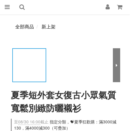
全部商品
新上架
夏季短外套女復古小眾氣質
寬鬆別緻防曬襯衫
至
08/30 16:00
截止
指定分類，💝夏季狂歡購：滿3000減
130，滿4000減300（可疊加）