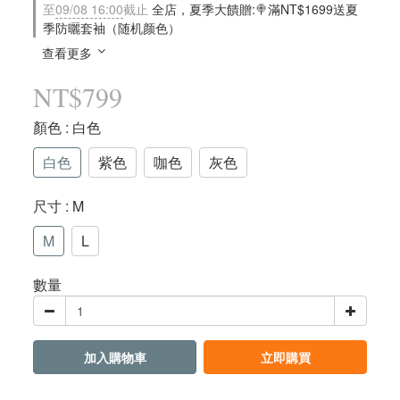
至
09/08 16:00
截止
全店，夏季大饋贈:🍭滿NT$1699送夏
季防曬套袖（随机颜色）
查看更多
NT$799
顏色
: 白色
白色
紫色
咖色
灰色
尺寸
: M
M
L
數量
加入購物車
立即購買