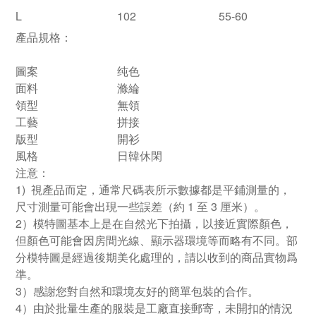
L
102
55-60
產品規格：
圖案
纯色
面料
滌綸
領型
無領
工藝
拼接
版型
開衫
風格
日韓休閑
注意：
1)
視產品而定，通常尺碼表所示數據都是平鋪測量的，
尺寸測量可能會出現一些誤差（約
1
至
3
厘米）。
2
）模特圖基本上是在自然光下拍攝，以接近實際顏色，
但顏色可能會因房間光線、顯示器環境等而略有不同。部
分模特圖是經過後期美化處理的，請以收到的商品實物爲
準。
3
）感謝您對自然和環境友好的簡單包裝的合作。
4
）由於批量生產的服裝是工廠直接郵寄，未開扣的情況