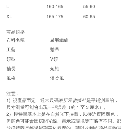
L
160-165
55-60
XL
165-175
60-65
商品規格：
布料名稱
聚酯纖維
工藝
繫帶
領型
V領
袖長
短袖
風格
溫柔風
注意：
1) 視產品而定，通常尺碼表所示數據都是平鋪測量的，
尺寸測量可能會出現一些誤差（約 1 至 3 厘米）。
2）模特圖基本上是在自然光下拍攝，以接近實際顏色，
但顏色可能會因房間光線、顯示器環境等而略有不同。部
分模特圖是經過後期美化處理的，請以收到的商品實物爲