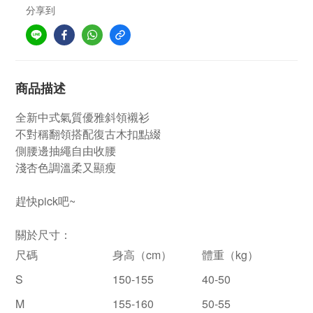
分享到
商品描述
全新中式氣質優雅斜領襯衫
不對稱翻領搭配復古木扣點綴
側腰邊抽繩自由收腰
淺杏色調溫柔又顯瘦
趕快pick吧~
關於尺寸：
尺碼
身高（
cm
）
體重（
kg
）
S
150-155
40-50
M
155-160
50-55