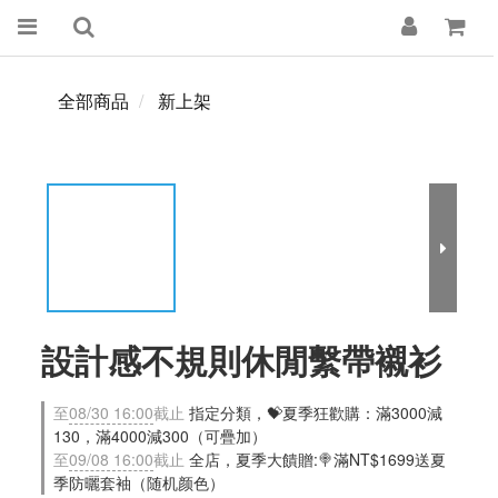
全部商品
新上架
設計感不規則休閒繫帶襯衫
至
08/30 16:00
截止
指定分類，💝夏季狂歡購：滿3000減
130，滿4000減300（可疊加）
至
09/08 16:00
截止
全店，夏季大饋贈:🍭滿NT$1699送夏
季防曬套袖（随机颜色）