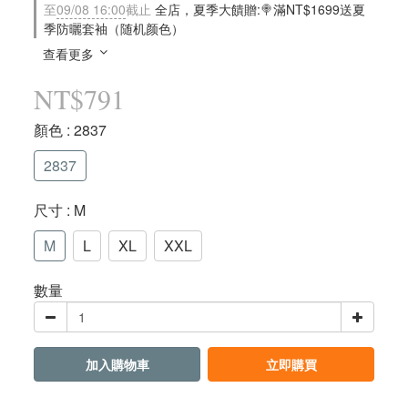
至
09/08 16:00
截止
全店，夏季大饋贈:🍭滿NT$1699送夏
季防曬套袖（随机颜色）
查看更多
NT$791
顏色
: 2837
2837
尺寸
: M
M
L
XL
XXL
數量
加入購物車
立即購買