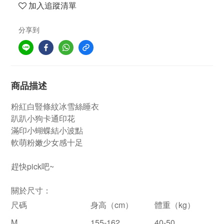
加入追蹤清單
分享到
商品描述
粉紅白豎條紋冰雪絲睡衣
趴趴小狗卡通印花
滿印小蝴蝶結小波點
軟萌粉嫩少女感十足
趕快pick吧~
關於尺寸：
尺碼
身高（
cm
）
體重（
kg
）
M
155-162
40-50