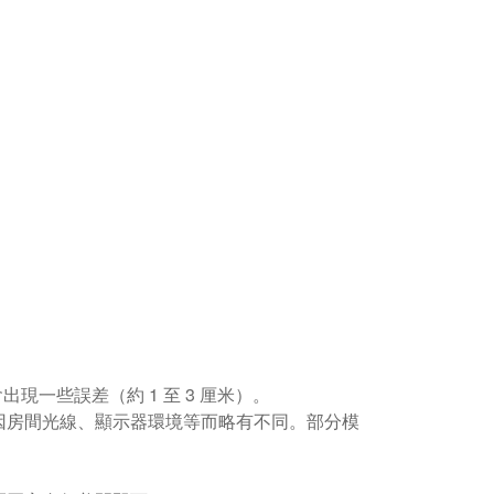
現一些誤差（約 1 至 3 厘米）。
因房間光線、顯示器環境等而略有不同。部分模