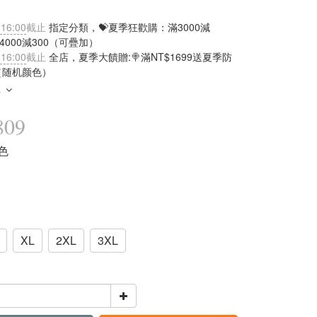
 16:00
截止
指定分類，💝夏季狂歡購：滿3000減
滿4000減300（可疊加）
 16:00
截止
全店，夏季大饋贈:🍭滿NT$1699送夏季防
（随机颜色）
多
809
綠色
XL
2XL
3XL