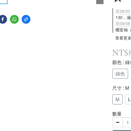
至
08/30
130，
至
09/08
曬套袖
查看更
NT$
顏色
: 
綠色
尺寸
: M
M
L
數量