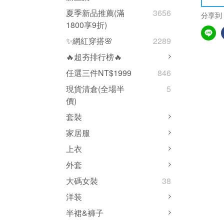
夏季新品推薦(滿
3656
分享到
1800享9折)
✨網紅穿搭🌸
2289
🔥超夯排行榜🔥
任選三件NT$1999
846
現貨清倉(全場半
5
價)
套裝
家居服
上衣
外套
大碼女裝
38
洋装
半裙&褲子