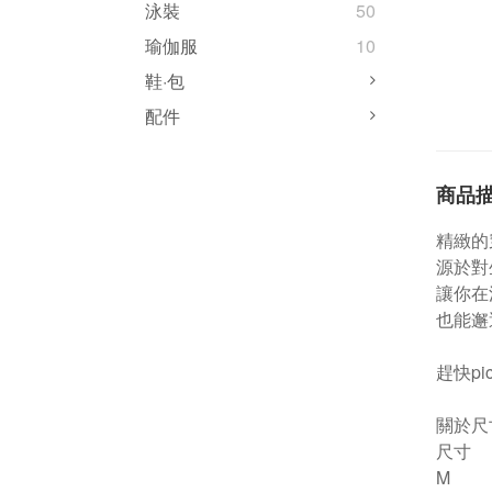
泳裝
50
瑜伽服
10
鞋·包
配件
商品
精緻的
源於對
讓你在
也能邂
趕快pi
關於尺
尺寸
M