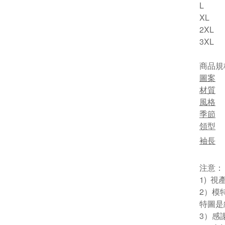
L
XL
2XL
3XL
商品規
圖案
材質
風格
季節
領型
袖長
注意：
1) 
2）模
特圖是
3）感