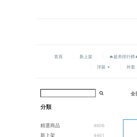
首頁
新上架
🔥超夯排行榜
洋裝
外套
全
分類
精選商品
4606
新上架
4461