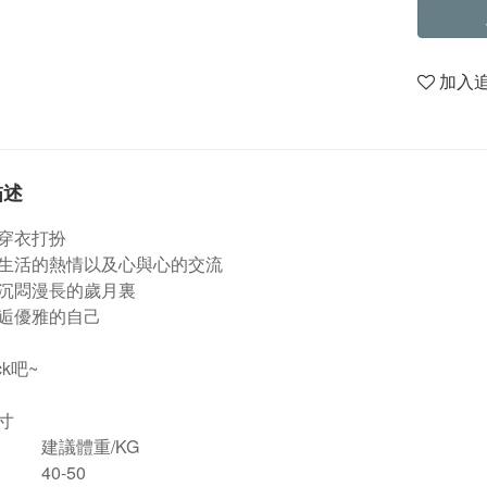
加入
描述
穿衣打扮
生活的熱情以及心與心的交流
沉悶漫長的歲月裏
逅優雅的自己
ck吧~
寸
建議體重/KG
40-50