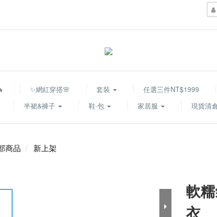

✨網紅穿搭🌸
套裝
任選三件NT$1999
半裙&褲子
鞋·包
家居服
現貨清倉
部商品
新上架
軟糯
衣