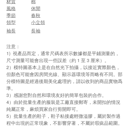
材質
棉
風格
休閒
季節
春秋
領型
小立領
袖長
長袖
注意：
1) 視產品而定，通常尺碼表所示數據都是平鋪測量的，
尺寸測量可能會出現一些誤差（約 1 至 3 厘米）。
2）模特圖基本上是在自然光下拍攝，以接近實際顏色，
但顏色可能會因房間光線、顯示器環境等而略有不同。部
分模特圖是經過後期美化處理的，請以收到的商品實物爲
準。
3）感謝您對自然和環境友好的簡單包裝的合作。
4）由於批量生產的服裝是工廠直接郵寄，未開扣的情況
純屬正常，麻煩買家自行剪開即可。
5）批量生產的鞋子，鞋子粘接處輕微溢膠，屬於製作過
程中出現的正常現象，不影響穿著，不屬於瑕疵品範圍。