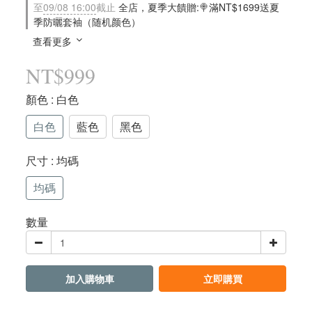
至
09/08 16:00
截止
全店，夏季大饋贈:🍭滿NT$1699送夏
季防曬套袖（随机颜色）
查看更多
NT$999
顏色
: 白色
白色
藍色
黑色
尺寸
: 均碼
均碼
數量
加入購物車
立即購買