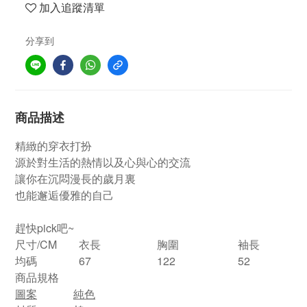
加入追蹤清單
分享到
商品描述
精緻的穿衣打扮
源於對生活的熱情以及心與心的交流
讓你在沉悶漫長的歲月裏
也能邂逅優雅的自己
趕快pick吧~
尺寸/CM
衣長
胸圍
袖長
均碼
67
122
52
商品規格
圖案
純色