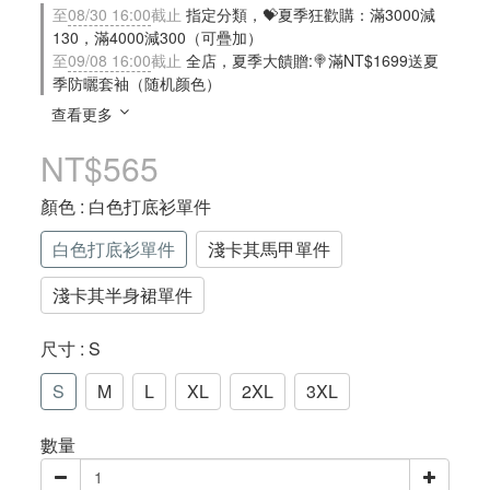
至
08/30 16:00
截止
指定分類，💝夏季狂歡購：滿3000減
130，滿4000減300（可疊加）
至
09/08 16:00
截止
全店，夏季大饋贈:🍭滿NT$1699送夏
季防曬套袖（随机颜色）
查看更多
NT$565
顏色
: 白色打底衫單件
白色打底衫單件
淺卡其馬甲單件
淺卡其半身裙單件
尺寸
: S
S
M
L
XL
2XL
3XL
數量