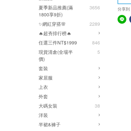
夏季新品推薦(滿
3656
分享到
1800享9折)
✨網紅穿搭🌸
2289
🔥超夯排行榜🔥
任選三件NT$1999
846
現貨清倉(全場半
5
價)
套裝
家居服
上衣
外套
大碼女裝
38
洋装
半裙&褲子