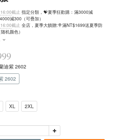
 16:00
截止
指定分類，💝夏季狂歡購：滿3000減
滿4000減300（可疊加）
 16:00
截止
全店，夏季大饋贈:🍭滿NT$1699送夏季防
（随机颜色）
多
999
莫蘭迪紫 2602
 2602
XL
2XL