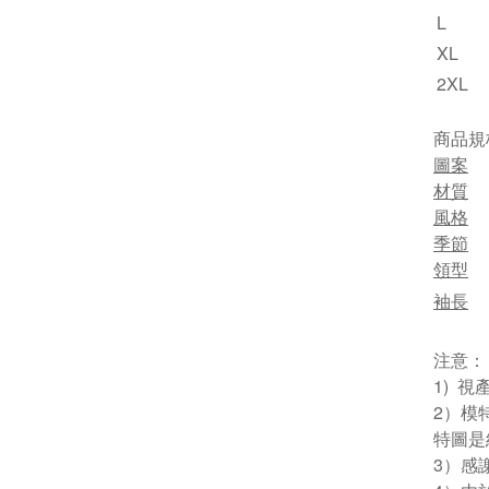
L
XL
2XL
商品規
圖案
材質
風格
季節
領型
袖長
注意：
1) 
2）模
特圖是
3）感