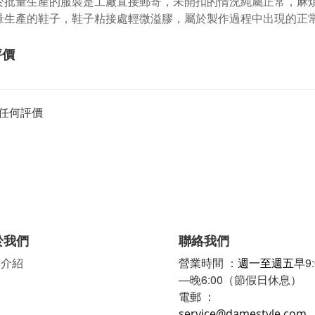
於批量生產的服裝是工廠直接郵寄，未開扣的情況純屬正常，麻
量生產的鞋子，鞋子粘接處輕微溢膠，屬於製作過程中出現的正
評價
任何評價
於我們
聯絡我們
牌介紹
營業時間 ：
週一至週五
早9:
—晚6:00（節假日休息）
電郵 ：
service@damestyle.com