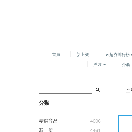
首頁
新上架
🔥超夯排行榜
洋裝
外套
全
分類
精選商品
4606
新上架
4461