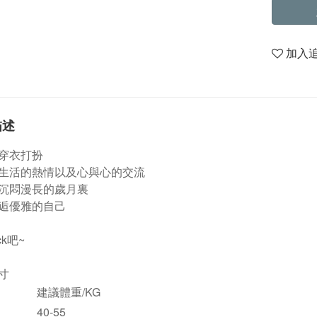
加入
描述
穿衣打扮
生活的熱情以及心與心的交流
沉悶漫長的歲月裏
逅優雅的自己
ck吧~
寸
建議體重/KG
40-55