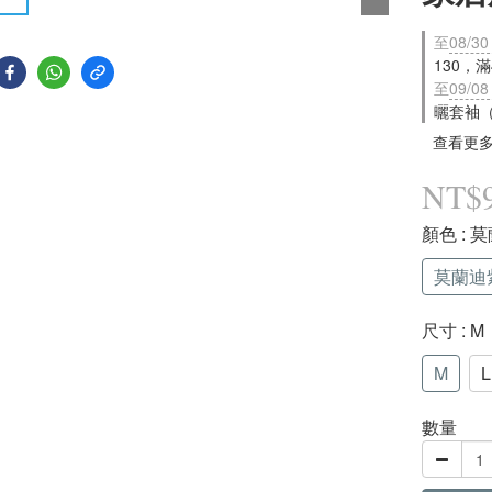
至
08/30
130，
至
09/08
曬套袖
查看更
NT$
顏色
: 
莫蘭迪紫
尺寸
: M
M
L
數量