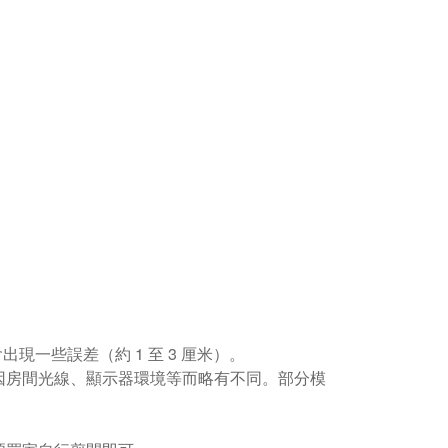
現一些誤差（約 1 至 3 厘米）。
因房間光線、顯示器環境等而略有不同。部分模