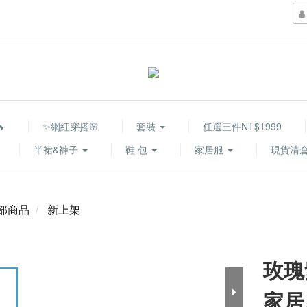

✨網紅穿搭🌸
套裝
任選三件NT$1999
半裙&褲子
鞋·包
家居服
現貨清倉
部商品
新上架
玫瑰
家居