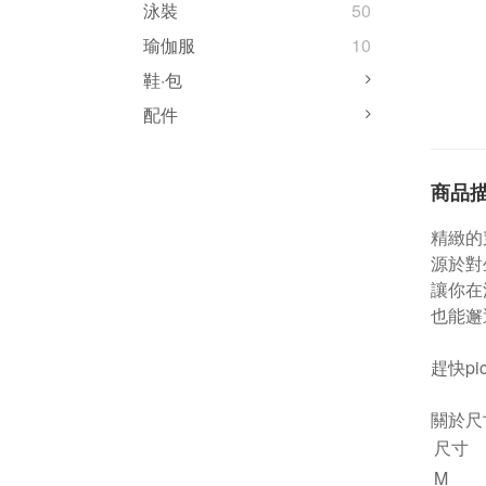
泳裝
50
瑜伽服
10
鞋·包
配件
商品
精緻的
源於對
讓你在
也能邂
趕快pi
關於尺
尺寸
M