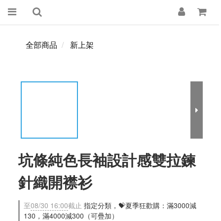
全部商品
新上架
坑條純色長袖設計感雙拉鍊
針織開襟衫
至
08/30 16:00
截止
指定分類，💝夏季狂歡購：滿3000減
130，滿4000減300（可疊加）