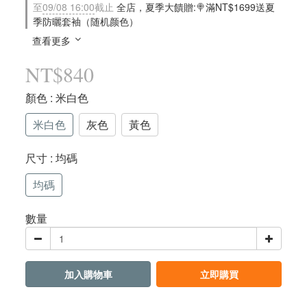
至
09/08 16:00
截止
全店，夏季大饋贈:🍭滿NT$1699送夏
季防曬套袖（随机颜色）
查看更多
NT$840
顏色
: 米白色
米白色
灰色
黃色
尺寸
: 均碼
均碼
數量
加入購物車
立即購買