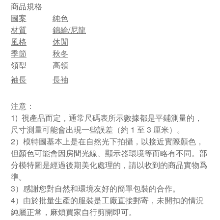
商品規格
圖案
純色
材質
錦綸/尼龍
風格
休閒
季節
秋冬
領型
高領
袖長
長袖
注意：
1) 視產品而定，通常尺碼表所示數據都是平鋪測量的，
尺寸測量可能會出現一些誤差（約 1 至 3 厘米）。
2）模特圖基本上是在自然光下拍攝，以接近實際顏色，
但顏色可能會因房間光線、顯示器環境等而略有不同。部
分模特圖是經過後期美化處理的，請以收到的商品實物爲
準。
3）感謝您對自然和環境友好的簡單包裝的合作。
4）由於批量生產的服裝是工廠直接郵寄，未開扣的情況
純屬正常，麻煩買家自行剪開即可。