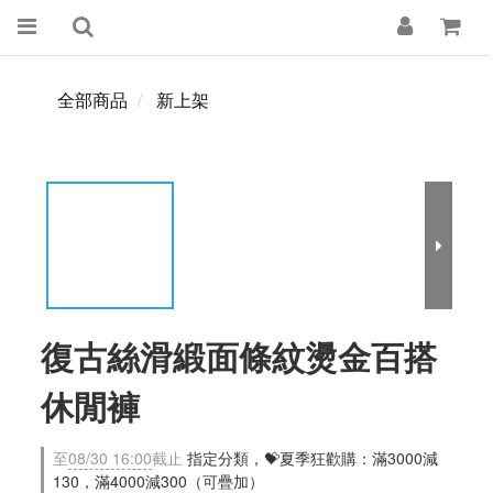
全部商品
新上架
復古絲滑緞面條紋燙金百搭
休閒褲
至
08/30 16:00
截止
指定分類，💝夏季狂歡購：滿3000減
130，滿4000減300（可疊加）