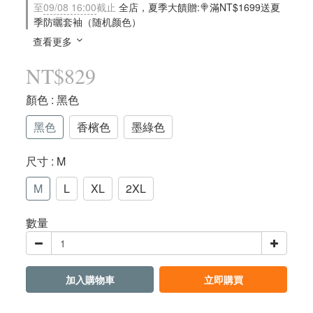
至
09/08 16:00
截止
全店，夏季大饋贈:🍭滿NT$1699送夏
季防曬套袖（随机颜色）
查看更多
NT$829
顏色
: 黑色
黑色
香檳色
墨綠色
尺寸
: M
M
L
XL
2XL
數量
加入購物車
立即購買