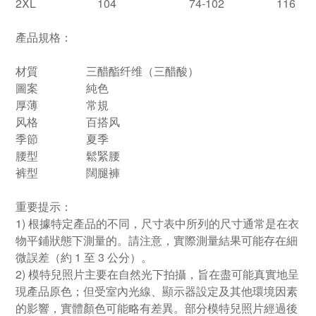
2XL
104
74-102
116
產品規格：
材質
三醋酯纤维（三醋酸）
圖案
純色
厚薄
常規
风格
百搭风
季節
夏季
腰型
鬆緊腰
裤型
闊腿褲
重要提示：
1) 根據特定產品的不同，尺寸表中所列的尺寸通常是在衣
物平鋪狀態下測量的。請注意，實際測量結果可能存在細
微誤差（約 1 至 3 公分）。
2) 模特兒照片主要在自然光下拍攝，旨在盡可能真實地呈
現產品原色；但受室內光線、顯示器設定及其他環境因素
的影響，實體顏色可能略有差異。部分模特兒照片經過後