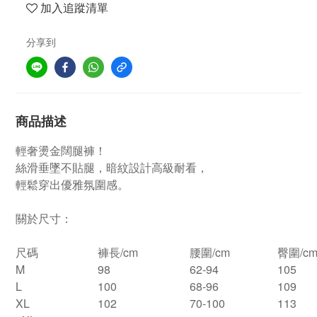
加入追蹤清單
分享到
商品描述
輕奢燙金闊腿褲！
絲滑垂墜不貼腿，暗紋設計高級耐看，
輕鬆穿出優雅氛圍感。
關於尺寸：
尺碼
褲長/cm
腰圍/cm
臀圍/c
M
98
62-94
105
L
100
68-96
109
XL
102
70-100
113