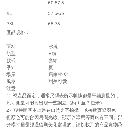
L
50-57.5
XL
57.5-65
2XL
65-75
產品規格：
面料
冰絲
領型
V領
款式
套頭
季節
夏
場景
居家/外穿
風格
甜美可愛
注意：
1)
視產品而定，通常尺碼表所示數據都是平鋪測量的，
1
3
尺寸測量可能會出現一些誤差（約
至
厘米）。
2
）模特圖基本上是在自然光下拍攝，以接近實際顏色，
但顏色可能會因房間光線、顯示器環境等而略有不同。部
分模特圖是經過後期美化處理的，請以收到的商品實物爲