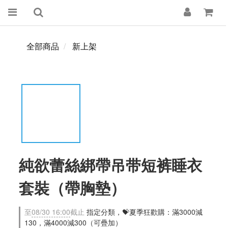
全部商品
新上架
純欲蕾絲綁帶吊带短裤睡衣
套裝（帶胸墊）
至
08/30 16:00
截止
指定分類，💝夏季狂歡購：滿3000減
130，滿4000減300（可疊加）