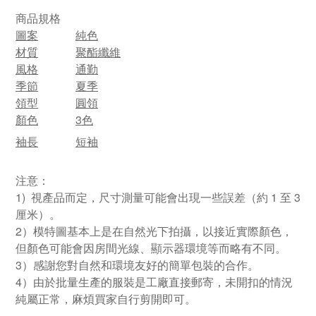
商品規格
圖案
純色
材質
聚酯纖維
風格
通勤
季節
夏季
領型
圓領
顏色
3色
袖長
短袖
注意：
1) 視產品而定，尺寸測量可能會出現一些誤差（約 1 至 3
厘米）。
2）模特圖基本上是在自然光下拍攝，以接近實際顏色，
但顏色可能會因房間光線、顯示器環境等而略有不同。
3）感謝您對自然和環境友好的簡單包裝的合作。
4）由於批量生產的服裝是工廠直接郵寄，未開扣的情況
純屬正常，麻煩買家自行剪開即可。