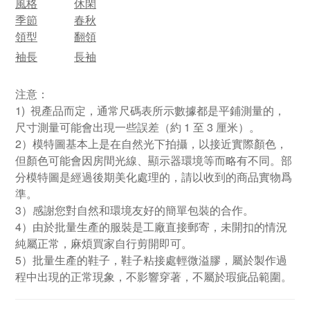
風格
休閑
季節
春秋
領型
翻領
袖長
長袖
注意：
1) 視產品而定，通常尺碼表所示數據都是平鋪測量的，
尺寸測量可能會出現一些誤差（約 1 至 3 厘米）。
2）模特圖基本上是在自然光下拍攝，以接近實際顏色，
但顏色可能會因房間光線、顯示器環境等而略有不同。部
分模特圖是經過後期美化處理的，請以收到的商品實物爲
準。
3）感謝您對自然和環境友好的簡單包裝的合作。
4）由於批量生產的服裝是工廠直接郵寄，未開扣的情況
純屬正常，麻煩買家自行剪開即可。
5）批量生產的鞋子，鞋子粘接處輕微溢膠，屬於製作過
程中出現的正常現象，不影響穿著，不屬於瑕疵品範圍。