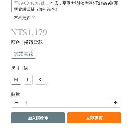
至
09/08 16:00
截止
全店，夏季大饋贈:🍭滿NT$1699送夏
季防曬套袖（随机颜色）
查看更多
NT$1,179
顏色
: 燙鑽雪花
燙鑽雪花
尺寸
: M
M
L
XL
數量
加入購物車
立即購買