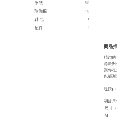
泳裝
50
瑜伽服
10
鞋·包
配件
商品
精緻的
源於對
讓你在
也能邂
趕快pi
關於尺
尺寸（
M