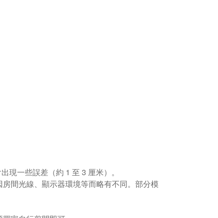
現一些誤差（約 1 至 3 厘米）。
因房間光線、顯示器環境等而略有不同。部分模