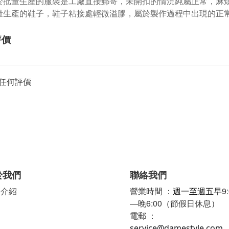
於批量生產的服裝是工廠直接郵寄，未開扣的情況純屬正常，麻
量生產的鞋子，鞋子粘接處輕微溢膠，屬於製作過程中出現的正
評價
任何評價
於我們
聯絡我們
牌介紹
營業時間 ：
週一至週五
早9:
—晚6:00（節假日休息）
電郵 ：
service@damestyle.com