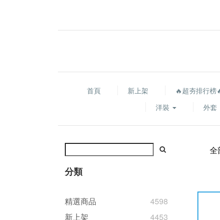
首頁
新上架
🔥超夯排行榜
洋裝
外套
全
分類
精選商品
4598
新上架
4453