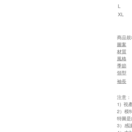
L
XL
商品規
圖案
材質
風格
季節
領型
袖長
注意：
1) 
2）模
特圖是
3）感