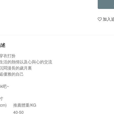
加入
描述
穿衣打扮
生活的熱情以及心與心的交流
沉悶漫長的歲月裏
逅優雅的自己
ck吧~
寸
cm)
推薦體重/KG
40-50