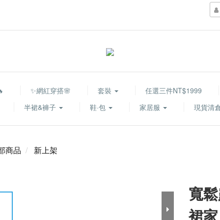

✨網紅穿搭🌸
套裝
任選三件NT$1999
半裙&褲子
鞋·包
家居服
現貨清倉
部商品
新上架
寬鬆
裙家