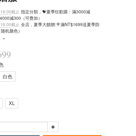
 16:00
截止
指定分類，💝夏季狂歡購：滿3000減
滿4000減300（可疊加）
 16:00
截止
全店，夏季大饋贈:🍭滿NT$1699送夏季防
（随机颜色）
多
699
黑色
白色
XL