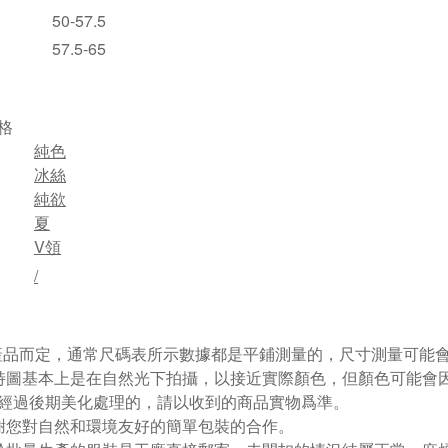
50-57.5
57.5-65
格
純色
冰絲
純欲
夏
V領
/
視產品而定，通常尺碼表所示數據都是平鋪測量的，尺寸測量可能會出
特圖基本上是在自然光下拍攝，以接近實際顏色，但顏色可能會
經過後期美化處理的，請以收到的商品實物爲準。
謝您對自然和環境友好的簡單包裝的合作。