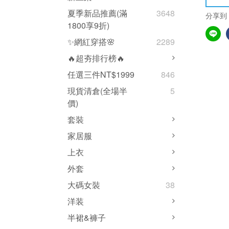
夏季新品推薦(滿
3648
分享到
1800享9折)
✨網紅穿搭🌸
2289
🔥超夯排行榜🔥
任選三件NT$1999
846
現貨清倉(全場半
5
價)
套裝
家居服
上衣
外套
大碼女裝
38
洋装
半裙&褲子