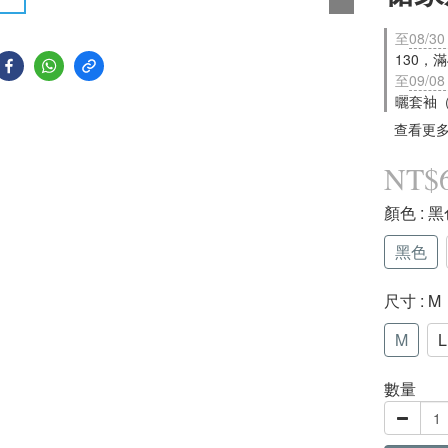
至
08/30
130，
至
09/08
曬套袖
查看更
NT$
顏色
: 
黑色
尺寸
: M
M
L
數量