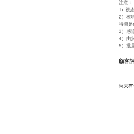
注意：
1) 
2）模
特圖是
3）感
4）由
5）批
顧客
尚未有