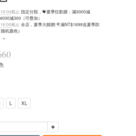
 16:00
截止
指定分類，💝夏季狂歡購：滿3000減
滿4000減300（可疊加）
 16:00
截止
全店，夏季大饋贈:🍭滿NT$1699送夏季防
（随机颜色）
多
660
黑色
M
L
XL