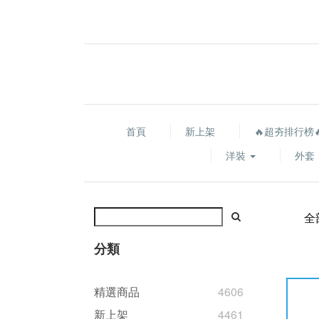
首頁
新上架
🔥超夯排行榜
洋裝
外套
全
分類
精選商品
4606
新上架
4461