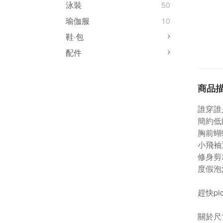
泳裝
50
瑜伽服
10
鞋·包
配件
商品
誰穿誰
簡約低
胸前蝴
小飛袖
修身剪
度假泡
趕快pi
關於尺