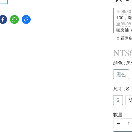
至
08/30
130，
至
09/08
曬套袖
查看更
NT$
顏色
: 
黑色
尺寸
: S
S
數量