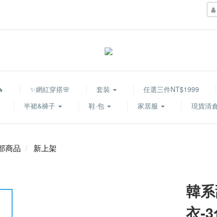

✨網紅穿搭🌸
套裝
任選三件NT$1999
半裙&褲子
鞋·包
家居服
現貨清倉
部商品
新上架
韓系
衣-