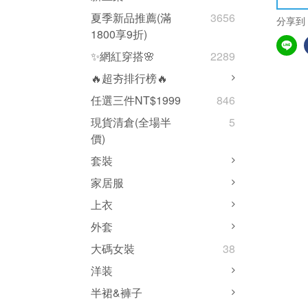
夏季新品推薦(滿
3656
分享到
1800享9折)
✨網紅穿搭🌸
2289
🔥超夯排行榜🔥
任選三件NT$1999
846
現貨清倉(全場半
5
價)
套裝
家居服
上衣
外套
大碼女裝
38
洋装
半裙&褲子