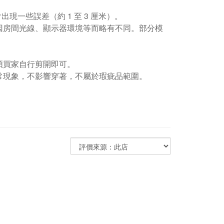
現一些誤差（約 1 至 3 厘米）。
因房間光線、顯示器環境等而略有不同。部分模
煩買家自行剪開即可。
常現象，不影響穿著，不屬於瑕疵品範圍。