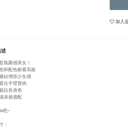
加入
描述
是氛圍感美女！
飽和配色耐看高級
蝶結增添少女感
遮住手臂贅肉
裁拉長身形
溫泉都適配
ck吧~
寸：