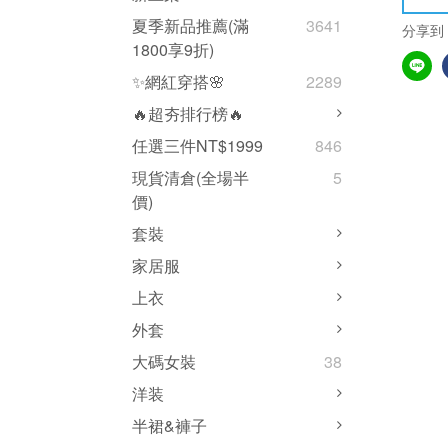
夏季新品推薦(滿
3641
分享到
1800享9折)
✨網紅穿搭🌸
2289
🔥超夯排行榜🔥
任選三件NT$1999
846
現貨清倉(全場半
5
價)
套裝
家居服
上衣
外套
大碼女裝
38
洋装
半裙&褲子