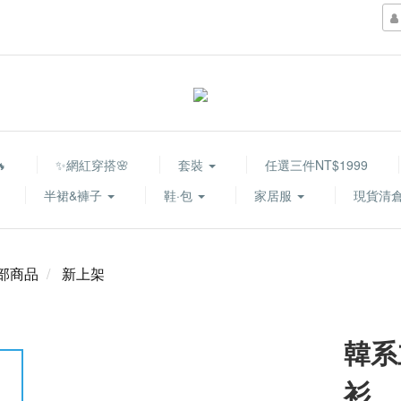

✨網紅穿搭🌸
套裝
任選三件NT$1999
半裙&褲子
鞋·包
家居服
現貨清倉
部商品
新上架
韓系
衫