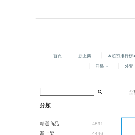
首頁
新上架
🔥超夯排行榜
洋裝
外套
全
分類
精選商品
4591
新上架
4446