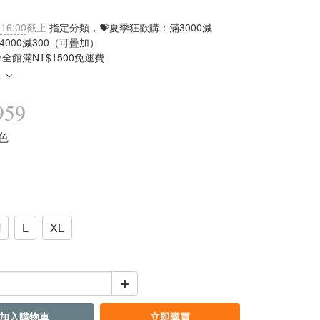
 16:00
截止
指定分類，💝夏季狂歡購：滿3000減
滿4000減300（可疊加）
全館滿NT$1500免運費
多
959
白色
M
L
XL
加入購物車
立即購買