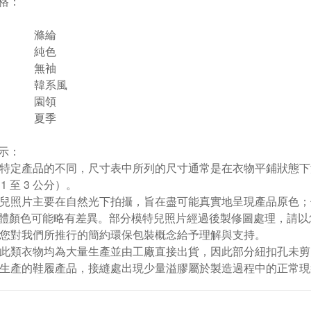
格：
滌綸
純色
無袖
韓系風
園領
夏季
示：
根據特定產品的不同，尺寸表中所列的尺寸通常是在衣物平鋪狀態
1 至 3 公分）。
模特兒照片主要在自然光下拍攝，旨在盡可能真實地呈現產品原色
體顏色可能略有差異。部分模特兒照片經過後製修圖處理，請以
感謝您對我們所推行的簡約環保包裝概念給予理解與支持。
由於此類衣物均為大量生產並由工廠直接出貨，因此部分紐扣孔未
大量生產的鞋履產品，接縫處出現少量溢膠屬於製造過程中的正常