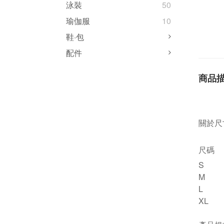
泳裝
50
瑜伽服
10
鞋·包
配件
商品
關於尺
尺碼
S
M
L
XL