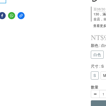
至
08/30
130，
全店，
查看更
NT$
顏色
: 
白色
尺寸
: S
S
數量