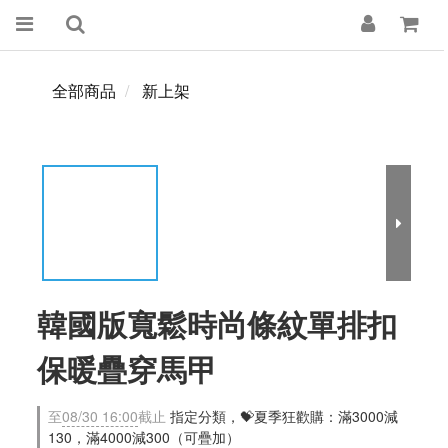
全部商品
新上架
韓國版寬鬆時尚條紋單排扣
保暖疊穿馬甲
至
08/30 16:00
截止
指定分類，💝夏季狂歡購：滿3000減
130，滿4000減300（可疊加）