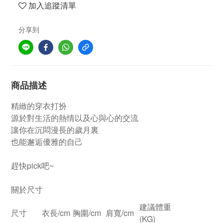
加入追蹤清單
分享到
商品描述
精緻的穿衣打扮
源於對生活的熱情以及心與心的交流
讓你在沉悶漫長的歲月裏
也能邂逅優雅的自己
趕快pick吧~
關於尺寸
建議體重
尺寸
衣長/cm
胸圍/cm
肩寬/cm
(KG)