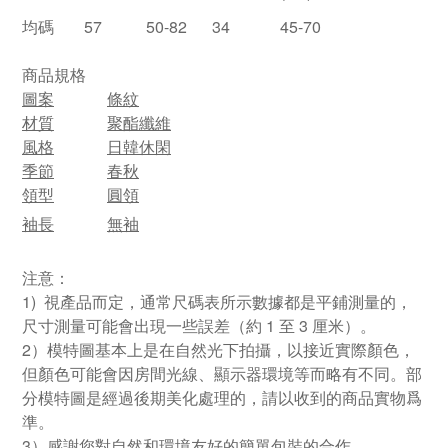
均碼
57
50-82
34
45-70
商品規格
圖案
條紋
材質
聚酯纖維
風格
日韓休閑
季節
春秋
領型
圓領
袖長
無袖
注意：
1) 視產品而定，通常尺碼表所示數據都是平鋪測量的，
尺寸測量可能會出現一些誤差（約 1 至 3 厘米）。
2）模特圖基本上是在自然光下拍攝，以接近實際顏色，
但顏色可能會因房間光線、顯示器環境等而略有不同。部
分模特圖是經過後期美化處理的，請以收到的商品實物爲
準。
3）感謝您對自然和環境友好的簡單包裝的合作。