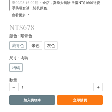
至
09/08 16:00
截止
全店，夏季大饋贈:🍭滿NT$1699送夏
季防曬套袖（随机颜色）
查看更多
NT$678
顏色
: 藏青色
藏青色
米色
灰色
尺寸
: 均碼
均碼
數量
加入購物車
立即購買