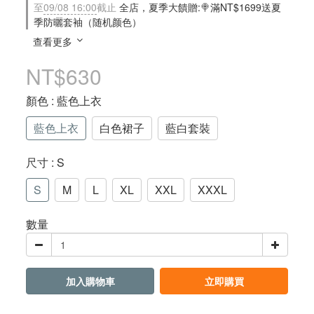
至
09/08 16:00
截止
全店，夏季大饋贈:🍭滿NT$1699送夏
季防曬套袖（随机颜色）
查看更多
NT$630
顏色
: 藍色上衣
藍色上衣
白色裙子
藍白套裝
尺寸
: S
S
M
L
XL
XXL
XXXL
數量
加入購物車
立即購買