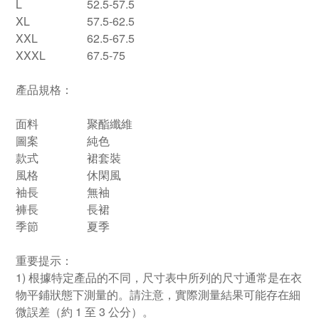
L
52.5-57.5
XL
57.5-62.5
XXL
62.5-67.5
XXXL
67.5-75
產品規格：
面料
聚酯纖維
圖案
純色
款式
裙套裝
風格
休閑風
袖長
無袖
褲長
長裙
季節
夏季
重要提示：
1) 根據特定產品的不同，尺寸表中所列的尺寸通常是在衣
物平鋪狀態下測量的。請注意，實際測量結果可能存在細
微誤差（約 1 至 3 公分）。