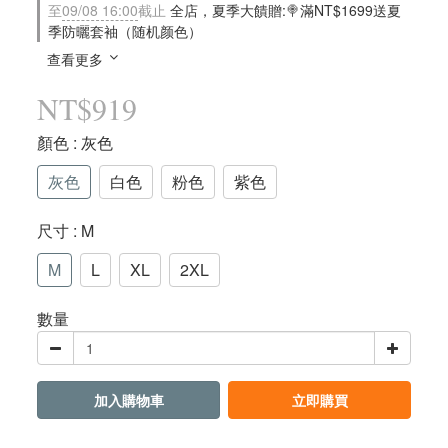
至
09/08 16:00
截止
全店，夏季大饋贈:🍭滿NT$1699送夏
季防曬套袖（随机颜色）
查看更多
NT$919
顏色
: 灰色
灰色
白色
粉色
紫色
尺寸
: M
M
L
XL
2XL
數量
加入購物車
立即購買