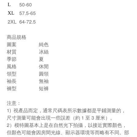
50-60
L
57.5-65
XL
2XL
64-72.5
商品規格
圖案
純色
材質
冰絲
季節
夏
風格
休閒
領型
圓領
袖長
無袖
褲型
短褲
注意：
1) 視產品而定，通常尺碼表所示數據都是平鋪測量的，
尺寸測量可能會出現一些誤差（約 1 至 3 厘米）。
2）模特圖基本上是在自然光下拍攝，以接近實際顏色，
但顏色可能會因房間光線、顯示器環境等而略有不同。部