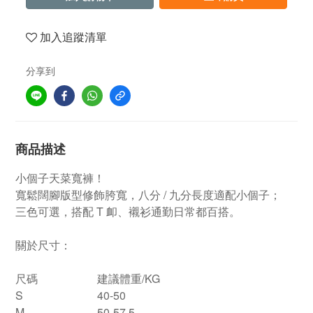
加入追蹤清單
分享到
商品描述
小個子天菜寬褲！
寬鬆闊腳版型修飾胯寬，八分 / 九分長度適配小個子；
三色可選，搭配 T 卹、襯衫通勤日常都百搭。
關於尺寸：
尺碼
建議體重/KG
S
40-50
M
50-57.5