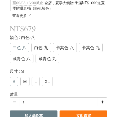
至
09/08 16:00
截止
全店，夏季大饋贈:🍭滿NT$1699送夏
季防曬套袖（随机颜色）
查看更多
NT$679
顏色
: 白色-八
白色-八
白色-九
卡其色-八
卡其色-九
藏青色-八
藏青色-九
尺寸
: S
S
M
L
XL
數量
加入購物車
立即購買