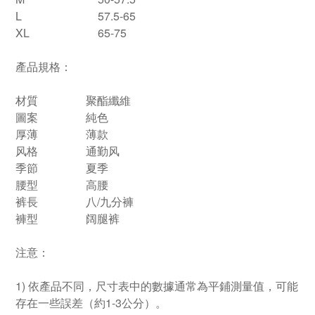
L
57.5-65
XL
65-75
產品規格：
材質
聚酯纖維
圖案
純色
厚薄
薄款
风格
通勤风
季節
夏季
腰型
高腰
裤長
八/九分褲
褲型
阔腿裤
注意：
1) 依產品不同，尺寸表中的數據通常為平鋪測量值，可能
存在一些誤差（約1-3公分）。