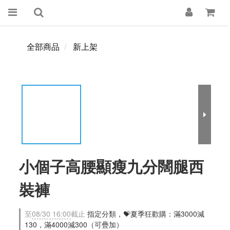
全部商品
新上架
小個子高腰顯瘦九分闊腿西
裝褲
至
08/30 16:00
截止
指定分類，💝夏季狂歡購：滿3000減
130，滿4000減300（可疊加）