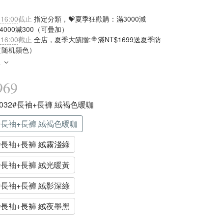
 16:00
截止
指定分類，💝夏季狂歡購：滿3000減
滿4000減300（可疊加）
 16:00
截止
全店，夏季大饋贈:🍭滿NT$1699送夏季防
（随机颜色）
多
969
86032#長袖+長褲 絨褐色暖咖
2#長袖+長褲 絨褐色暖咖
2#長袖+長褲 絨霧淺綠
2#長袖+長褲 絨光暖黃
2#長袖+長褲 絨影深綠
2#長袖+長褲 絨夜墨黑