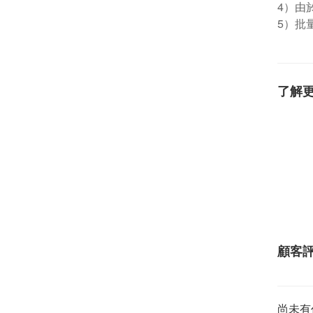
4）由
5）批
了解
顧客
尚未有