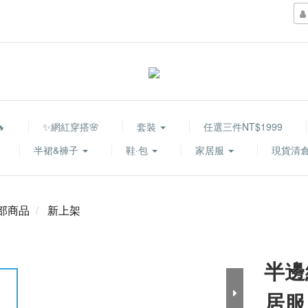

✨網紅穿搭🌸
套裝
任選三件NT$1999
半裙&褲子
鞋·包
家居服
現貨清倉
部商品
新上架
半邊
居服