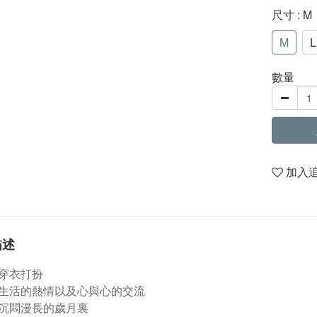
尺寸
: M
M
L
數量
加入
描述
穿衣打扮
生活的熱情以及心與心的交流
沉悶漫長的歲月裏