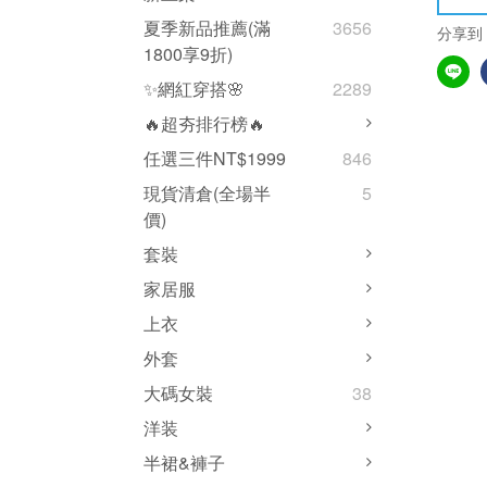
夏季新品推薦(滿
3656
分享到
1800享9折)
✨網紅穿搭🌸
2289
🔥超夯排行榜🔥
任選三件NT$1999
846
現貨清倉(全場半
5
價)
套裝
家居服
上衣
外套
大碼女裝
38
洋装
半裙&褲子