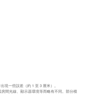
現一些誤差（約 1 至 3 厘米）。
因房間光線、顯示器環境等而略有不同。部分模