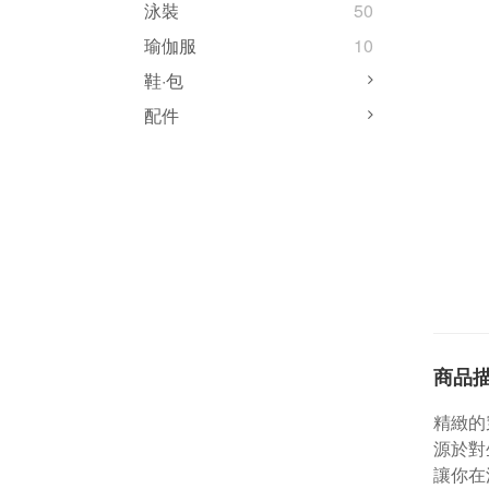
泳裝
50
瑜伽服
10
鞋·包
配件
商品
精緻的
源於對
讓你在