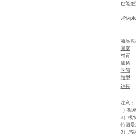
也能邂
趕快pi
商品規
圖案
材質
風格
季節
領型
袖長
注意：
1) 
2）模
特圖是
3）感