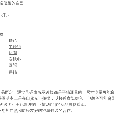
逅優雅的自己
ck吧~
格
拼色
半邊絨
休閒
春秋冬
圓領
長袖
視產品而定，通常尺碼表所示數據都是平鋪測量的，尺寸測量可能會出
特圖基本上是在自然光下拍攝，以接近實際顏色，但顏色可能會
經過後期美化處理的，請以收到的商品實物爲準。
謝您對自然和環境友好的簡單包裝的合作。