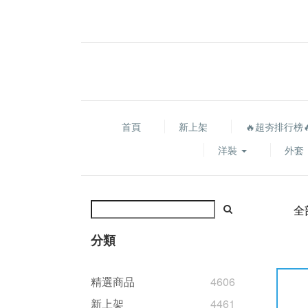
首頁
新上架
🔥超夯排行榜
洋裝
外套
全
分類
精選商品
4606
新上架
4461