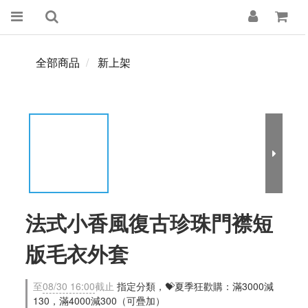
全部商品
新上架
法式小香風復古珍珠門襟短
版毛衣外套
至
08/30 16:00
截止
指定分類，💝夏季狂歡購：滿3000減
130，滿4000減300（可疊加）