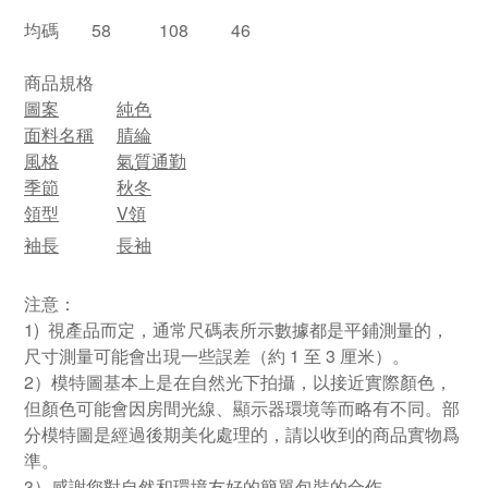
均碼
58
108
46
商品規格
圖案
純色
面料名稱
腈綸
風格
氣質通勤
季節
秋冬
領型
V領
袖長
長袖
注意：
1) 視產品而定，通常尺碼表所示數據都是平鋪測量的，
尺寸測量可能會出現一些誤差（約 1 至 3 厘米）。
2）模特圖基本上是在自然光下拍攝，以接近實際顏色，
但顏色可能會因房間光線、顯示器環境等而略有不同。部
分模特圖是經過後期美化處理的，請以收到的商品實物爲
準。
3）感謝您對自然和環境友好的簡單包裝的合作。