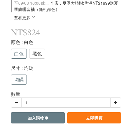
至
09/08 16:00
截止
全店，夏季大饋贈:🍭滿NT$1699送夏
季防曬套袖（随机颜色）
查看更多
NT$824
顏色
: 白色
白色
黑色
尺寸
: 均碼
均碼
數量
加入購物車
立即購買