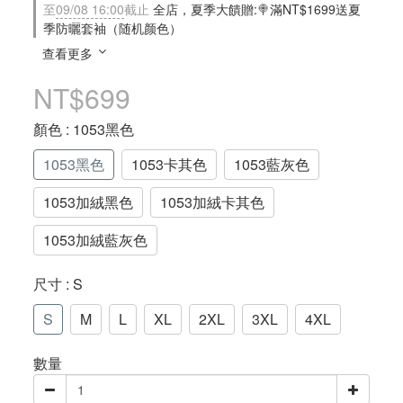
至
09/08 16:00
截止
全店，夏季大饋贈:🍭滿NT$1699送夏
季防曬套袖（随机颜色）
查看更多
NT$699
顏色
: 1053黑色
1053黑色
1053卡其色
1053藍灰色
1053加絨黑色
1053加絨卡其色
1053加絨藍灰色
尺寸
: S
S
M
L
XL
2XL
3XL
4XL
數量