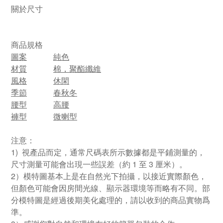
關於尺寸
商品規格
圖案
純色
材質
棉，聚酯纖維
風格
休閑
季節
春秋冬
腰型
高腰
褲型
微喇型
注意：
1) 視產品而定，通常尺碼表所示數據都是平鋪測量的，
尺寸測量可能會出現一些誤差（約 1 至 3 厘米）。
2）模特圖基本上是在自然光下拍攝，以接近實際顏色，
但顏色可能會因房間光線、顯示器環境等而略有不同。部
分模特圖是經過後期美化處理的，請以收到的商品實物爲
準。