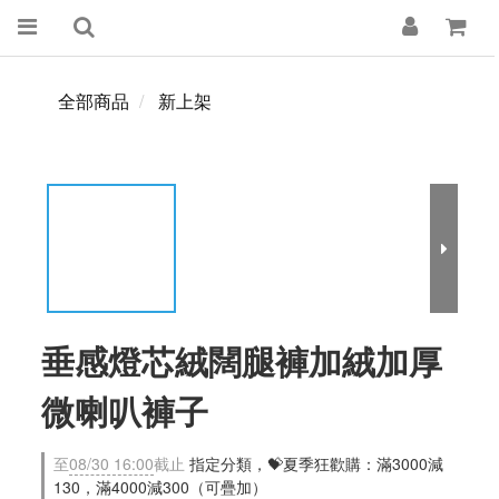
全部商品
新上架
垂感燈芯絨闊腿褲加絨加厚
微喇叭褲子
至
08/30 16:00
截止
指定分類，💝夏季狂歡購：滿3000減
130，滿4000減300（可疊加）