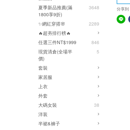
夏季新品推薦(滿
3648
分享到
1800享9折)
✨網紅穿搭🌸
2289
🔥超夯排行榜🔥
任選三件NT$1999
846
現貨清倉(全場半
5
價)
套裝
家居服
上衣
外套
大碼女裝
38
洋装
半裙&褲子