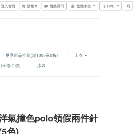
登入會員
購物車
聯絡我們
繁體中文
$ TWD
夏季新品推薦(滿1800享9折)
上衣
(全場半價)
泳裝
洋氣撞色polo領假兩件針
5色)