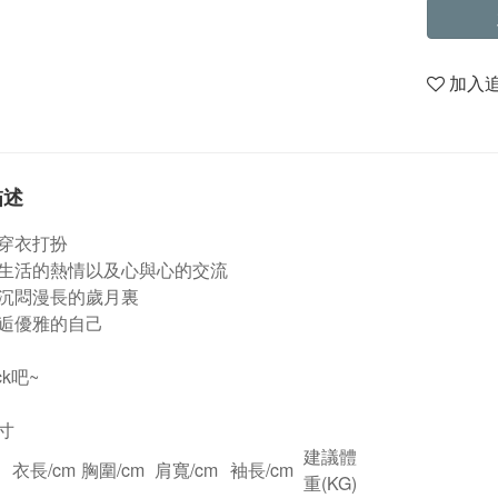
加入
描述
穿衣打扮
生活的熱情以及心與心的交流
沉悶漫長的歲月裏
逅優雅的自己
ck吧~
寸
建議體
衣長/cm
胸圍/cm
肩寬/cm
袖長/cm
重(KG)