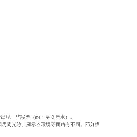
現一些誤差（約 1 至 3 厘米）。
因房間光線、顯示器環境等而略有不同。部分模