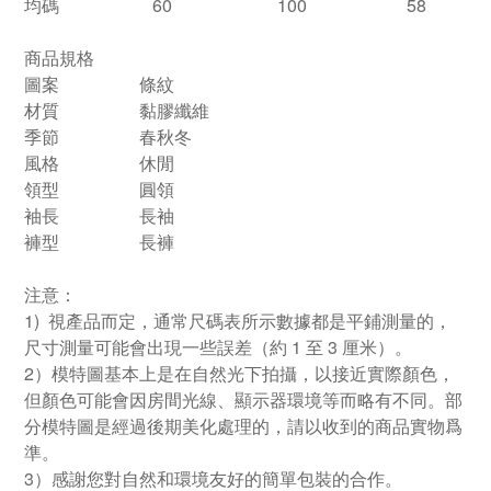
均碼
60
100
58
商品規格
圖案
條紋
材質
黏膠纖維
季節
春秋冬
風格
休閒
領型
圓領
袖長
長袖
褲型
長褲
注意：
1) 視產品而定，通常尺碼表所示數據都是平鋪測量的，
尺寸測量可能會出現一些誤差（約 1 至 3 厘米）。
2）模特圖基本上是在自然光下拍攝，以接近實際顏色，
但顏色可能會因房間光線、顯示器環境等而略有不同。部
分模特圖是經過後期美化處理的，請以收到的商品實物爲
準。
3）感謝您對自然和環境友好的簡單包裝的合作。