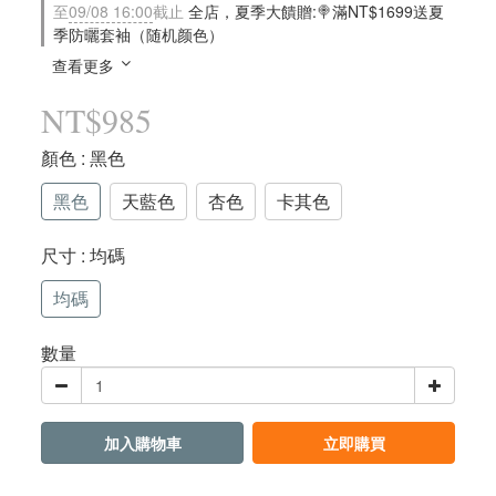
至
09/08 16:00
截止
全店，夏季大饋贈:🍭滿NT$1699送夏
季防曬套袖（随机颜色）
查看更多
NT$985
顏色
: 黑色
黑色
天藍色
杏色
卡其色
尺寸
: 均碼
均碼
數量
加入購物車
立即購買