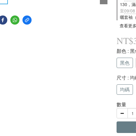
130，
至
09/08
曬套袖
查看更
NT$
顏色
: 
黑色
尺寸
: 
均碼
數量