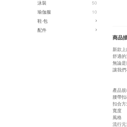
泳裝
50
瑜伽服
10
鞋·包
配件
商品
新款上
舒適的
無論是
讓我們
產品規
腰帶扣
扣合方
寬度
風格
流行元