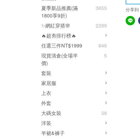
夏季新品推薦(滿
3655
分享到
1800享9折)
✨網紅穿搭🌸
2289
🔥超夯排行榜🔥
任選三件NT$1999
846
現貨清倉(全場半
5
價)
套裝
家居服
上衣
外套
大碼女裝
38
洋装
半裙&褲子