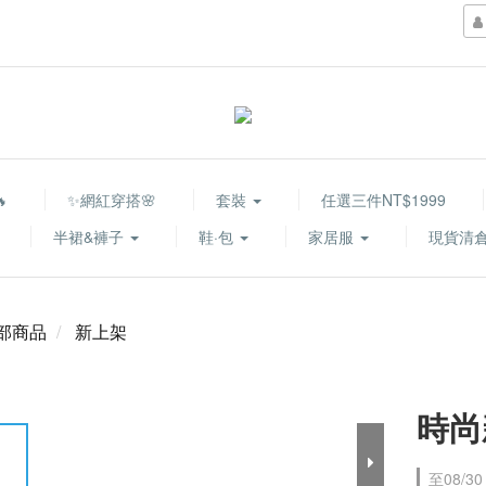

✨網紅穿搭🌸
套裝
任選三件NT$1999
半裙&褲子
鞋·包
家居服
現貨清倉
部商品
新上架
時尚
至
08/30