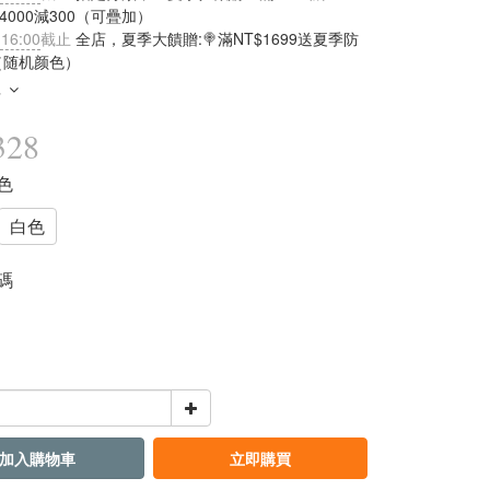
滿4000減300（可疊加）
 16:00
截止
全店，夏季大饋贈:🍭滿NT$1699送夏季防
（随机颜色）
多
328
黑色
白色
均碼
加入購物車
立即購買