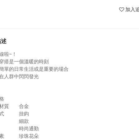
加入
描述
線啦~！
穿搭是一個溫暖的時刻
簡單的日常生活或是重要的場合
在人群中閃閃發光
格
材質
合金
式
挂鈎
細款
時尚通勤
素
珍珠花朵