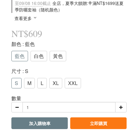
至
09/08 16:00
截止
全店，夏季大饋贈:🍭滿NT$1699送夏
季防曬套袖（随机颜色）
查看更多
NT$609
顏色
: 藍色
藍色
白色
黃色
尺寸
: S
S
M
L
XL
XXL
數量
加入購物車
立即購買