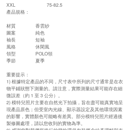
XXL
75-82.5
產品規格：
材質
香雲紗
圖案
純色
袖長
短袖
風格
休閑風
領型
POLO領
季節
夏季
重要提示：
1) 根據特定產品的不同，尺寸表中所列的尺寸通常是在衣
物平鋪狀態下測量的。請注意，實際測量結果可能存在細
微誤差（約 1 至 3 公分）。
2) 模特兒照片主要在自然光下拍攝，旨在盡可能真實地呈
現產品原色；但受室內光線、顯示器設定及其他環境因素
的影響，實體顏色可能略有差異。部分模特兒照片經過後
製修圖處理，請以您收到的實物為準。