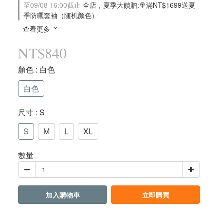
至
09/08 16:00
截止
全店，夏季大饋贈:🍭滿NT$1699送夏
季防曬套袖（随机颜色）
查看更多
NT$840
顏色
: 白色
白色
尺寸
: S
S
M
L
XL
數量
加入購物車
立即購買