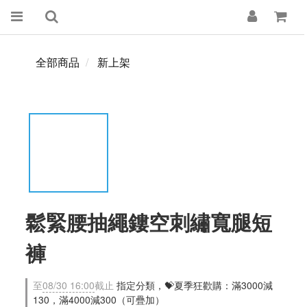
全部商品
新上架
鬆緊腰抽繩鏤空刺繡寬腿短
褲
至
08/30 16:00
截止
指定分類，💝夏季狂歡購：滿3000減
130，滿4000減300（可疊加）