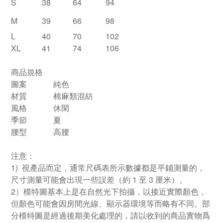
S
38
64
94
M
39
66
98
L
40
70
102
XL
41
74
106
商品規格
圖案
純色
材質
棉麻類混紡
風格
休閑
季節
夏
腰型
高腰
注意：
1) 視產品而定，通常尺碼表所示數據都是平鋪測量的，
尺寸測量可能會出現一些誤差（約 1 至 3 厘米）。
2）模特圖基本上是在自然光下拍攝，以接近實際顏色，
但顏色可能會因房間光線、顯示器環境等而略有不同。部
分模特圖是經過後期美化處理的，請以收到的商品實物爲