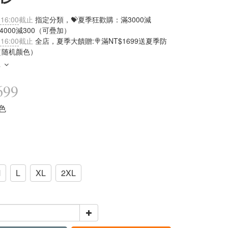
 16:00
截止
指定分類，💝夏季狂歡購：滿3000減
滿4000減300（可疊加）
 16:00
截止
全店，夏季大饋贈:🍭滿NT$1699送夏季防
（随机颜色）
多
699
杏色
M
L
XL
2XL