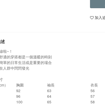
加入
描述
線啦~！
舒適的穿搭都是一個溫暖的時刻
簡單的日常生活或是重要的場合
在人群中閃閃發光
寸
cm）
胸圍
袖長
衣長
92
63
56
96
64
57
100
65
58