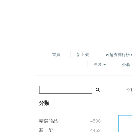
首頁
新上架
🔥超夯排行榜
洋裝
外套
全
分類
精選商品
4598
新上架
4453