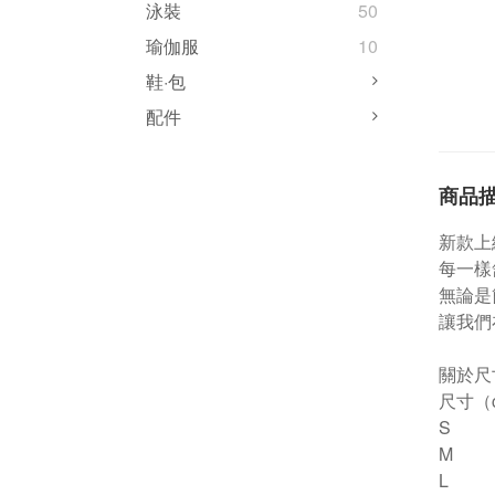
泳裝
50
瑜伽服
10
鞋·包
配件
商品
新款上
每一樣
無論是
讓我們
關於尺
尺寸（
S
M
L