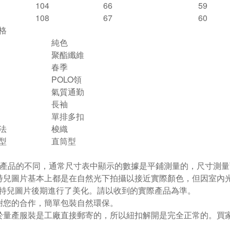
104
66
59
108
67
60
格
純色
聚酯纖維
春季
POLO領
氣質通勤
長袖
單排多扣
法
梭織
型
直筒型
根據產品的不同，通常尺寸表中顯示的數據是平鋪測量的，尺寸測量
特兒圖片基本上都是在自然光下拍攝以接近實際顏色，但因室內
特兒圖片後期進行了美化。請以收到的實際產品為準。
謝您的合作，簡單包裝自然環保。
於量產服裝是工廠直接郵寄的，所以紐扣解開是完全正常的。買