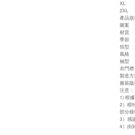
XL
2XL
產品規
圖案
材質
季節
領型
風格
袖型
衣門襟
製造方
服裝版
注意：
1) 
2）模
部分模
3）感
4）由