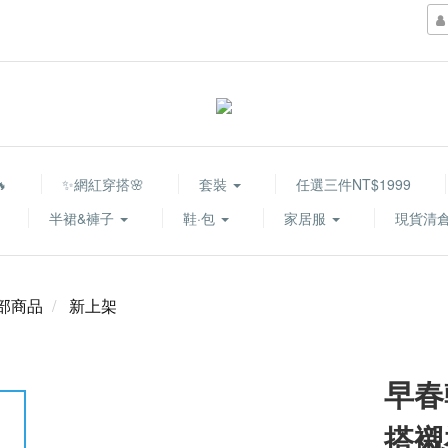

✨網紅穿搭🌸
套裝
任選三件NT$1999
半裙&褲子
鞋·包
家居服
現貨清倉
部商品
新上架
早春
搭襯