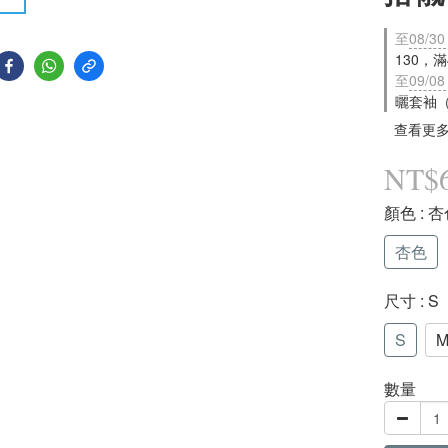
至
08/30
130，
至
09/08
曬套袖
查看更
NT$
顏色
: 
杏色
尺寸
: S
S
數量