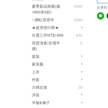
夏季新品推薦(滿
3648
分享到
1800享9折)
✨網紅穿搭🌸
2289
🔥超夯排行榜🔥
任選三件NT$1999
846
現貨清倉(全場半
5
價)
套裝
家居服
上衣
外套
大碼女裝
38
洋装
半裙&褲子