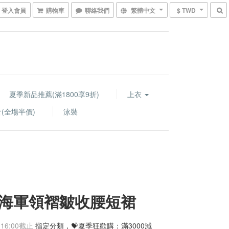
登入會員
購物車
聯絡我們
繁體中文
$ TWD
夏季新品推薦(滿1800享9折)
上衣
(全場半價)
泳裝
海軍領褶皺收腰短裙
 16:00
截止
指定分類，💝夏季狂歡購：滿3000減