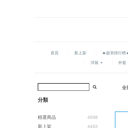
首頁
新上架
🔥超夯排行榜
洋裝
外套
全
分類
精選商品
4598
新上架
4453