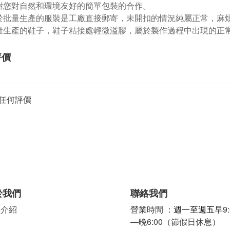
謝您對自然和環境友好的簡單包裝的合作。
於批量生產的服裝是工廠直接郵寄，未開扣的情況純屬正常，麻
量生產的鞋子，鞋子粘接處輕微溢膠，屬於製作過程中出現的正
評價
任何評價
於我們
聯絡我們
牌介紹
營業時間 ：
週一至週五
早9:
—晚6:00（節假日休息）