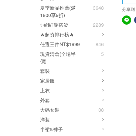
夏季新品推薦(滿
3648
分享到
1800享9折)
✨網紅穿搭🌸
2289
🔥超夯排行榜🔥
任選三件NT$1999
846
現貨清倉(全場半
5
價)
套裝
家居服
上衣
外套
大碼女裝
38
洋装
半裙&褲子