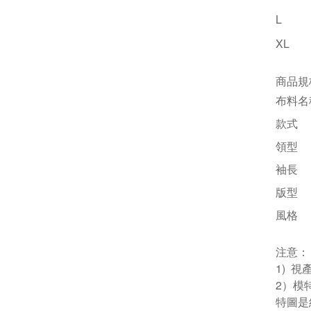
L
XL
商品規
布料名
款式
領型
袖長
版型
風格
注意：
1) 
2）模
特圖是