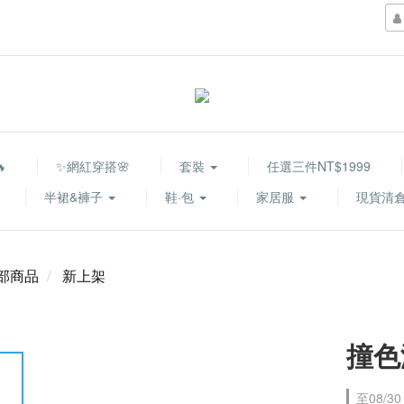

✨網紅穿搭🌸
套裝
任選三件NT$1999
半裙&褲子
鞋·包
家居服
現貨清倉
部商品
新上架
撞色
至
08/30