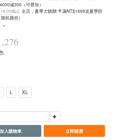
滿4000減300（可疊加）
 16:00
截止
全店，夏季大饋贈:🍭滿NT$1699送夏季防
（随机颜色）
多
,276
灰色
M
L
XL
加入購物車
立即購買