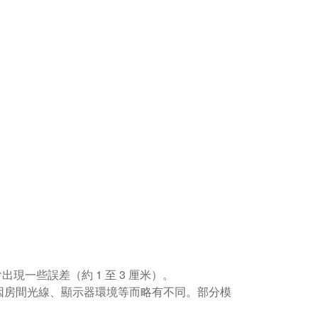
現一些誤差（約 1 至 3 厘米）。
因房間光線、顯示器環境等而略有不同。部分模