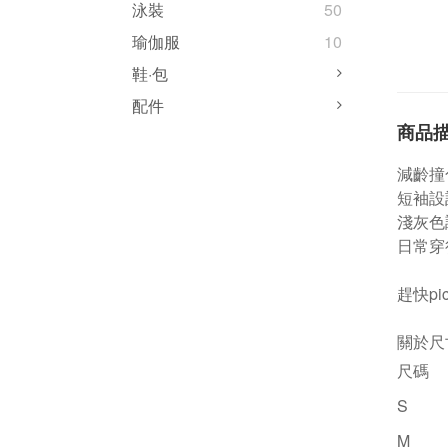
泳裝
50
瑜伽服
10
鞋·包
配件
商品
減齡撞
短袖設
淺灰色
日常穿
趕快pi
關於尺
尺碼
S
M