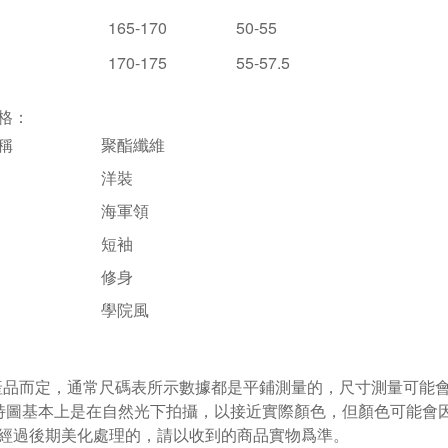
165-170
50-55
170-175
55-57.5
格：
稱
聚酯纖維
洋裝
海軍領
短袖
修身
學院風
視產品而定，通常尺碼表所示數據都是平鋪測量的，尺寸測量可能會出
特圖基本上是在自然光下拍攝，以接近實際顏色，但顏色可能會
經過後期美化處理的，請以收到的商品實物爲準。