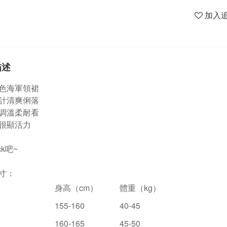
加入
描述
色海軍領裙
計清爽俐落
調溫柔耐看
很顯活力
ck吧~
寸：
身高（
cm
）
體重（
kg
）
155-160
40-45
160-165
45-50