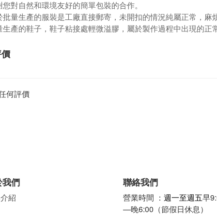
謝您對自然和環境友好的簡單包裝的合作。
於批量生產的服裝是工廠直接郵寄，未開扣的情況純屬正常，麻
量生產的鞋子，鞋子粘接處輕微溢膠，屬於製作過程中出現的正
評價
任何評價
於我們
聯絡我們
牌介紹
營業時間 ：
週一至週五
早9:
—晚6:00（節假日休息）