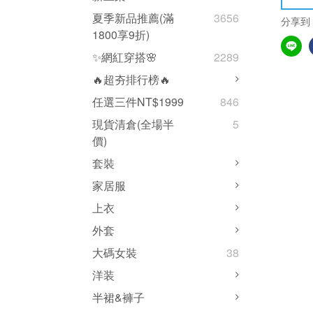
夏季新品推薦(滿
3656
分享到
1800享9折)
✨網紅穿搭🌸
2289
🔥超夯排行榜🔥
任選三件NT$1999
846
現貨清倉(全場半
5
價)
套裝
家居服
上衣
外套
大碼女裝
38
洋装
半裙&褲子