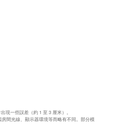
現一些誤差（約 1 至 3 厘米）。
因房間光線、顯示器環境等而略有不同。部分模