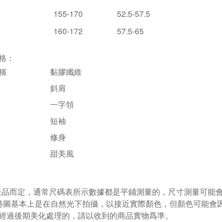
155-170
52.5-57.5
160-172
57.5-65
格：
稱
黏膠纖維
斜肩
一字領
短袖
修身
甜美風
視產品而定，通常尺碼表所示數據都是平鋪測量的，尺寸測量可能會出
特圖基本上是在自然光下拍攝，以接近實際顏色，但顏色可能會
經過後期美化處理的，請以收到的商品實物爲準。