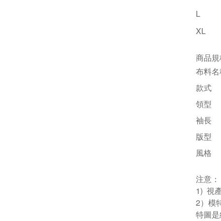
L
XL
商品規
布料名
款式
領型
袖長
版型
風格
注意：
1) 
2）模
特圖是