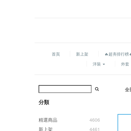
首頁
新上架
🔥超夯排行榜
洋裝
外套
全
分類
精選商品
4606
新上架
4461