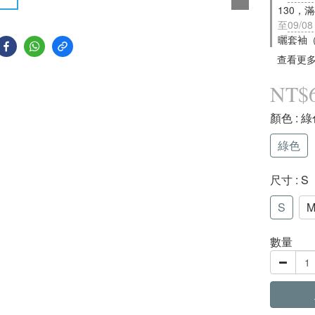
130，
至
09/08
曬套袖
查看更
NT$
顏色
: 
綠色
尺寸
: S
S
數量