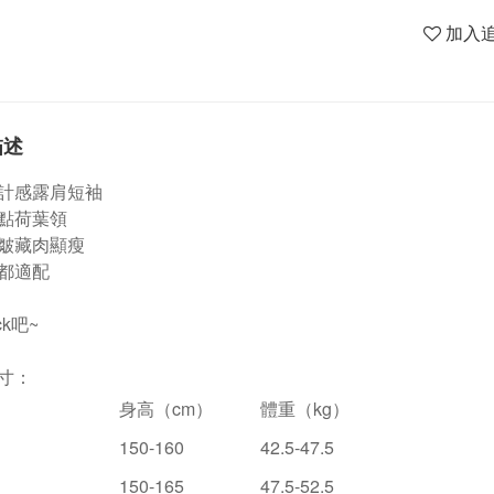
加入
描述
計感露肩短袖
點荷葉領
皺藏肉顯瘦
都適配
ck吧~
寸：
身高（
cm
）
體重（
kg
）
150-160
42.5-47.5
150-165
47.5-52.5