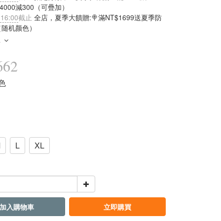
滿4000減300（可疊加）
 16:00
截止
全店，夏季大饋贈:🍭滿NT$1699送夏季防
（随机颜色）
多
662
綠色
M
L
XL
加入購物車
立即購買