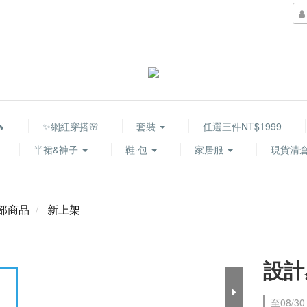

✨網紅穿搭🌸
套裝
任選三件NT$1999
半裙&褲子
鞋·包
家居服
現貨清倉
部商品
新上架
設計
至
08/30