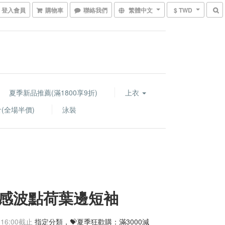
登入會員
購物車
聯絡我們
繁體中文
$ TWD
夏季新品推薦(滿1800享9折)
上衣
(全場半價)
泳裝
感波點荷葉邊短袖
 16:00
截止
指定分類，💝夏季狂歡購：滿3000減