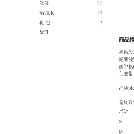
泳裝
50
瑜伽服
10
鞋·包
配件
商品
韓系設
輕薄波
側部褶
怎麼搭
趕快pi
關於尺
尺碼
S
M