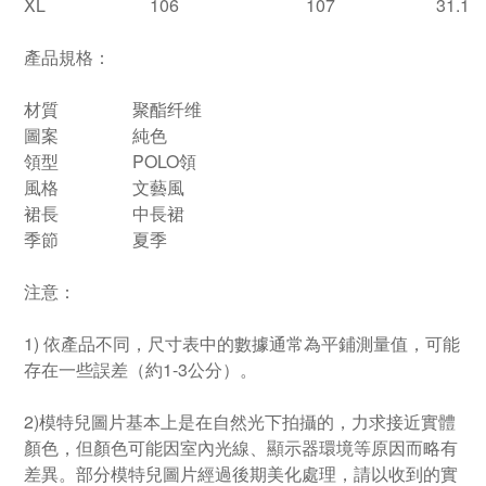
XL
106
107
31.1
產品規格：
材質
聚酯纤维
圖案
純色
領型
POLO領
風格
文藝風
裙長
中長裙
季節
夏季
注意：
1) 依產品不同，尺寸表中的數據通常為平鋪測量值，可能
存在一些誤差（約1-3公分）。
2)模特兒圖片基本上是在自然光下拍攝的，力求接近實體
顏色，但顏色可能因室內光線、顯示器環境等原因而略有
差異。部分模特兒圖片經過後期美化處理，請以收到的實