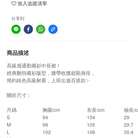
加入追蹤清單
分享到
商品描述
高級感通勤襯衫中長裙！
經典翻領襯衫版型，腰帶收腰超顯身段，
簡約純色高級耐看，上班出遊百搭款✨
關於尺寸：
尺碼
胸圍/cm
衣長/cm
袖長/c
S
94
104
29
M
98
105
29.7
L
102
106
30.4