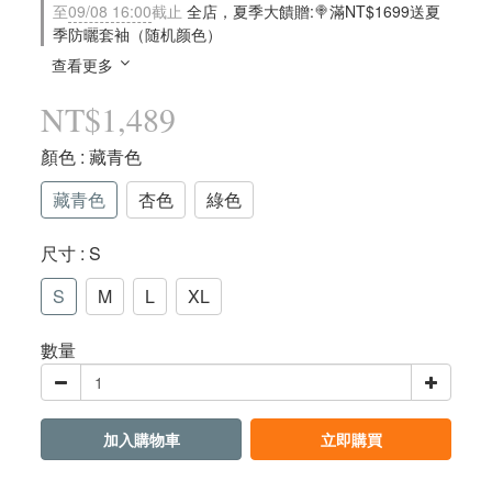
至
09/08 16:00
截止
全店，夏季大饋贈:🍭滿NT$1699送夏
季防曬套袖（随机颜色）
查看更多
NT$1,489
顏色
: 藏青色
藏青色
杏色
綠色
尺寸
: S
S
M
L
XL
數量
加入購物車
立即購買