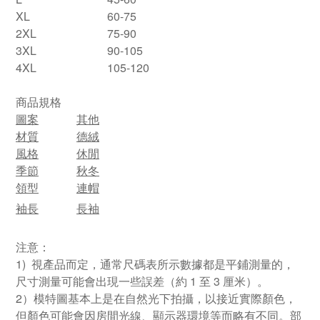
XL
60-75
2XL
75-90
3XL
90-105
4XL
105-120
商品規格
圖案
其他
材質
德絨
風格
休閒
季節
秋冬
領型
連帽
袖長
長袖
注意：
1) 視產品而定，通常尺碼表所示數據都是平鋪測量的，
尺寸測量可能會出現一些誤差（約 1 至 3 厘米）。
2）模特圖基本上是在自然光下拍攝，以接近實際顏色，
但顏色可能會因房間光線、顯示器環境等而略有不同。部