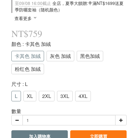
至
09/08 16:00
截止
全店，夏季大饋贈:🍭滿NT$1699送夏
季防曬套袖（随机颜色）
查看更多
NT$759
顏色
: 卡其色 加絨
卡其色 加絨
灰色 加絨
黑色加絨
粉红色 加絨
尺寸
: L
L
XL
2XL
3XL
4XL
數量
加入購物車
立即購買