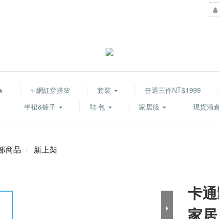

✨網紅穿搭🌸
套裝
任選三件NT$1999
半裙&褲子
鞋·包
家居服
現貨清倉
部商品
新上架
卡通
家居