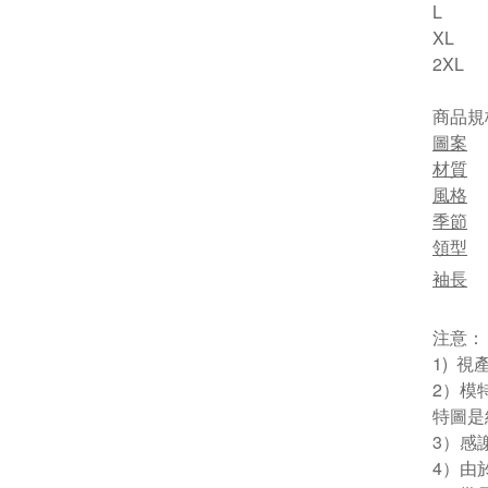
L
XL
2XL
商品規
圖案
材質
風格
季節
領型
袖長
注意：
1) 
2）模
特圖是
3）感
4）由