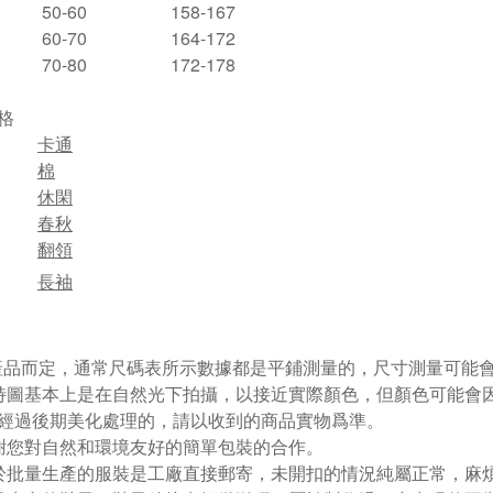
50-60
158-167
60-70
164-172
70-80
172-178
格
卡通
棉
休閑
春秋
翻領
長袖
視產品而定，通常尺碼表所示數據都是平鋪測量的，尺寸測量可能會出
特圖基本上是在自然光下拍攝，以接近實際顏色，但顏色可能會
經過後期美化處理的，請以收到的商品實物爲準。
謝您對自然和環境友好的簡單包裝的合作。
於批量生產的服裝是工廠直接郵寄，未開扣的情況純屬正常，麻