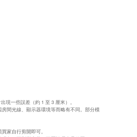
現一些誤差（約 1 至 3 厘米）。
因房間光線、顯示器環境等而略有不同。部分模
煩買家自行剪開即可。