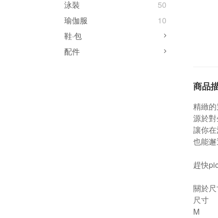
泳裝
50
瑜伽服
10
鞋·包
配件
商品
精緻的
源於對
讓你在
也能邂
趕快pi
關於尺
尺寸
M