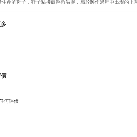
量生產的鞋子，鞋子粘接處輕微溢膠，屬於製作過程中出現的正
更多
評價
任何評價