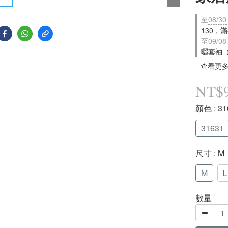
至
08/30
130，
至
09/08
曬套袖
查看更
NT$
顏色
: 3
31631
尺寸
: M
M
L
數量