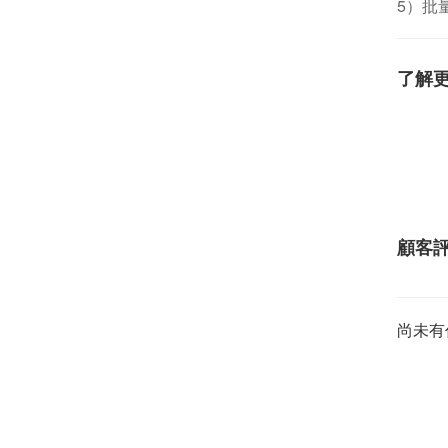
5）批
了解
顧客
尚未有