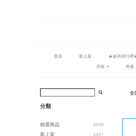
首頁
新上架
🔥超夯排行榜
洋裝
外套
全
分類
精選商品
4606
新上架
4461