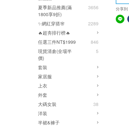
夏季新品推薦(滿
3656
分享到
1800享9折)
✨網紅穿搭🌸
2289
🔥超夯排行榜🔥
任選三件NT$1999
846
現貨清倉(全場半
5
價)
套裝
家居服
上衣
外套
大碼女裝
38
洋装
半裙&褲子