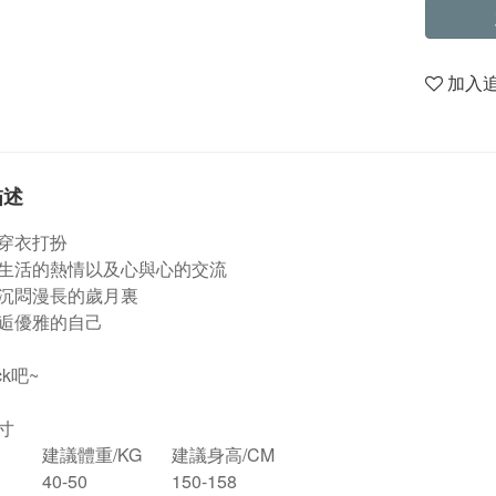
加入
描述
穿衣打扮
生活的熱情以及心與心的交流
沉悶漫長的歲月裏
逅優雅的自己
ck吧~
寸
建議體重/KG
建議身高/CM
40-50
150-158