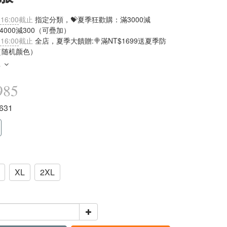
 16:00
截止
指定分類，💝夏季狂歡購：滿3000減
滿4000減300（可疊加）
 16:00
截止
全店，夏季大饋贈:🍭滿NT$1699送夏季防
（随机颜色）
多
985
1631
XL
2XL