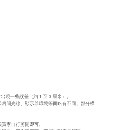
現一些誤差（約 1 至 3 厘米）。
因房間光線、顯示器環境等而略有不同。部分模
煩買家自行剪開即可。