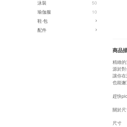
泳裝
50
瑜伽服
10
鞋·包
配件
商品
精緻的
源於對
讓你在
也能邂
趕快pi
關於尺
尺寸