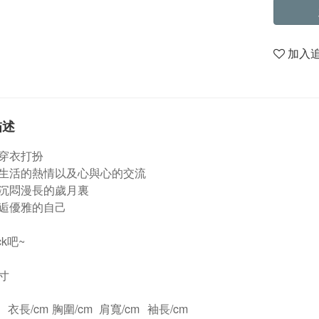
加入
描述
穿衣打扮
生活的熱情以及心與心的交流
沉悶漫長的歲月裏
逅優雅的自己
ck吧~
寸
衣長/cm
胸圍/cm
肩寬/cm
袖長/cm