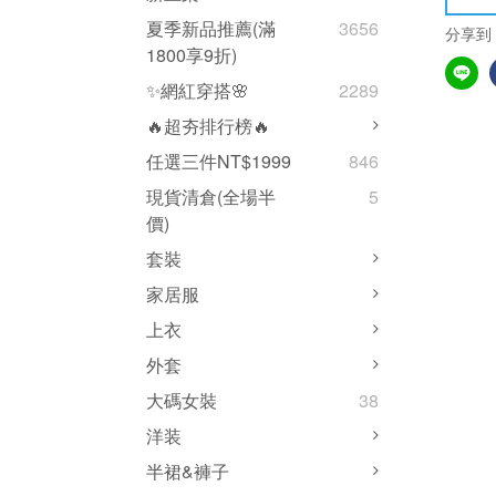
夏季新品推薦(滿
3656
分享到
1800享9折)
✨網紅穿搭🌸
2289
🔥超夯排行榜🔥
任選三件NT$1999
846
現貨清倉(全場半
5
價)
套裝
家居服
上衣
外套
大碼女裝
38
洋装
半裙&褲子