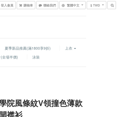
登入會員
購物車
聯絡我們
繁體中文
$ TWD
夏季新品推薦(滿1800享9折)
上衣
(全場半價)
泳裝
學院風條紋V領撞色薄款
開襟衫