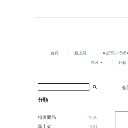
首頁
新上架
🔥超夯排行榜
洋裝
外套
全
分類
精選商品
4606
新上架
4461