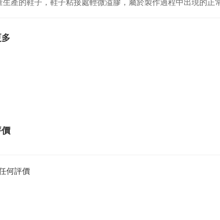
量生產的鞋子，鞋子粘接處輕微溢膠，屬於製作過程中出現的正
更多
評價
任何評價