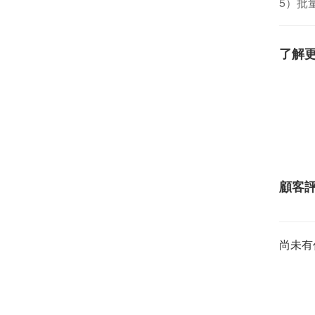
5）批
了解
顧客
尚未有