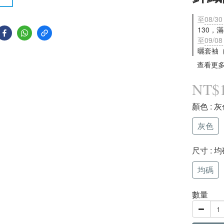
至
08/30
130，
至
09/08
曬套袖
查看更
NT$1
顏色
: 
灰色
尺寸
: 
均碼
數量