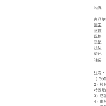
均碼
商品規
圖案
材質
風格
季節
領型
顏色
袖長
注意：
1) 
2）模
特圖是
3）感
4）由