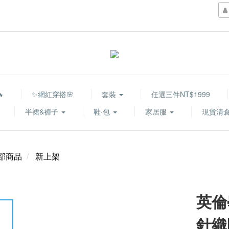

✨網紅穿搭🌸
套裝
任選三件NT$1999
半裙&褲子
鞋·包
家居服
現貨清倉
部商品
新上架
英倫
針織