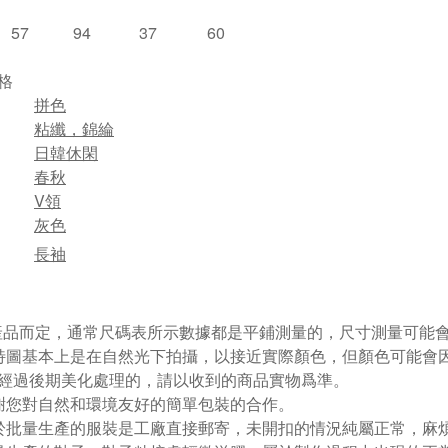
57
94
37
60
格
拼色
粘纖，錦綸
日韓休閑
春秋
V領
灰色
長袖
視產品而定，通常尺碼表所示數據都是平鋪測量的，尺寸測量可能會出
特圖基本上是在自然光下拍攝，以接近實際顏色，但顏色可能會
經過後期美化處理的，請以收到的商品實物爲準。
謝您對自然和環境友好的簡單包裝的合作。
於批量生產的服裝是工廠直接郵寄，未開扣的情況純屬正常，麻