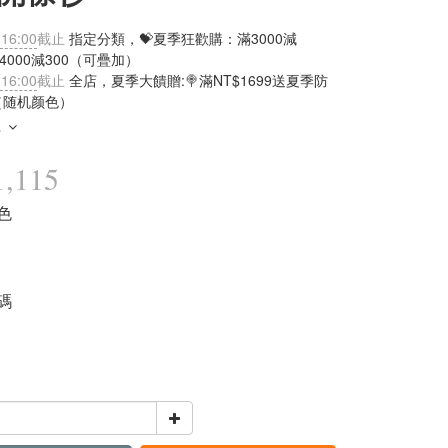
 16:00
截止
指定分類，💝夏季狂歡購：滿3000減
滿4000減300（可疊加）
 16:00
截止
全店，夏季大饋贈:🍭滿NT$1699送夏季防
（随机颜色）
多
,115
灰色
均碼