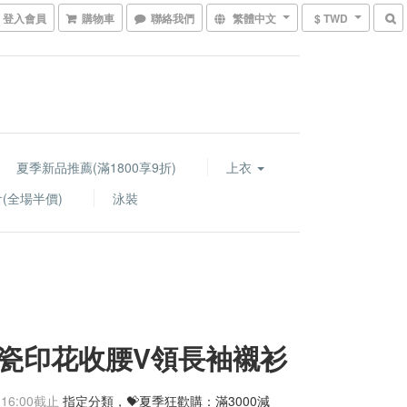
登入會員
購物車
聯絡我們
繁體中文
$ TWD
夏季新品推薦(滿1800享9折)
上衣
(全場半價)
泳裝
瓷印花收腰V領長袖襯衫
 16:00
截止
指定分類，💝夏季狂歡購：滿3000減