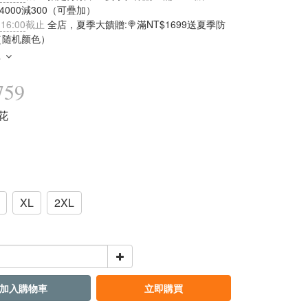
滿4000減300（可疊加）
 16:00
截止
全店，夏季大饋贈:🍭滿NT$1699送夏季防
（随机颜色）
多
759
青花
XL
2XL
加入購物車
立即購買