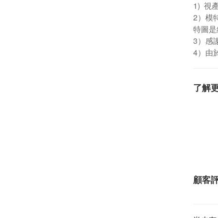
1) 
2）模
特圖是
3）感
4）由
了解
顧客