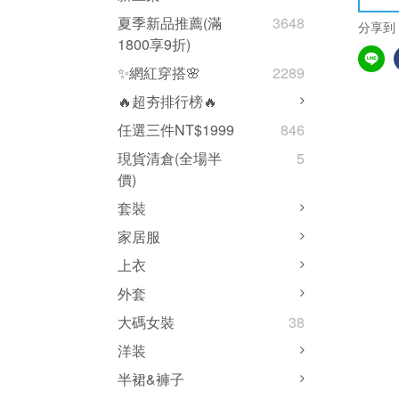
夏季新品推薦(滿
3648
分享到
1800享9折)
✨網紅穿搭🌸
2289
🔥超夯排行榜🔥
任選三件NT$1999
846
現貨清倉(全場半
5
價)
套裝
家居服
上衣
外套
大碼女裝
38
洋装
半裙&褲子