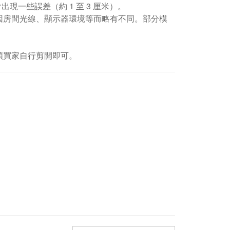
現一些誤差（約 1 至 3 厘米）。
因房間光線、顯示器環境等而略有不同。部分模
煩買家自行剪開即可。