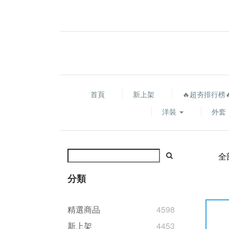
首頁
新上架
🔥超夯排行榜
洋裝
外套
全
分類
精選商品
4598
新上架
4453