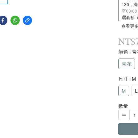
130，
至
09/08
曬套袖
查看更
NT$
顏色
: 
青花
尺寸
: M
M
L
數量