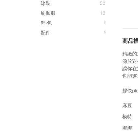
泳裝
50
瑜伽服
10
鞋·包
配件
商品
精緻的
源於對
讓你在
也能邂
趕快pi
麻豆
模特
娜娜