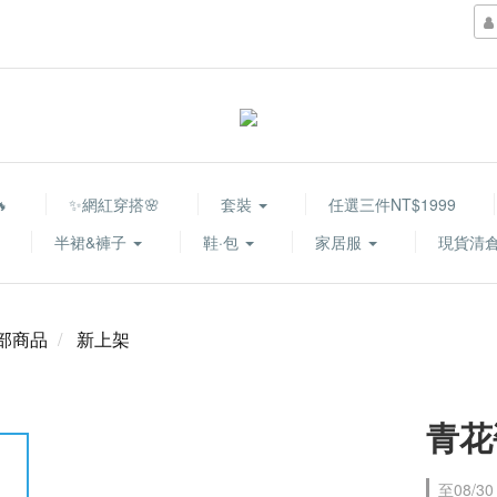

✨網紅穿搭🌸
套裝
任選三件NT$1999
半裙&褲子
鞋·包
家居服
現貨清倉
部商品
新上架
青花
至
08/30