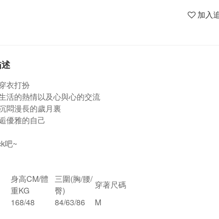
加入
描述
穿衣打扮
生活的熱情以及心與心的交流
沉悶漫長的歲月裏
逅優雅的自己
ck吧~
身高CM/體
三圍(胸/腰/
穿著尺碼
重KG
臀)
168/48
84/63/86
M