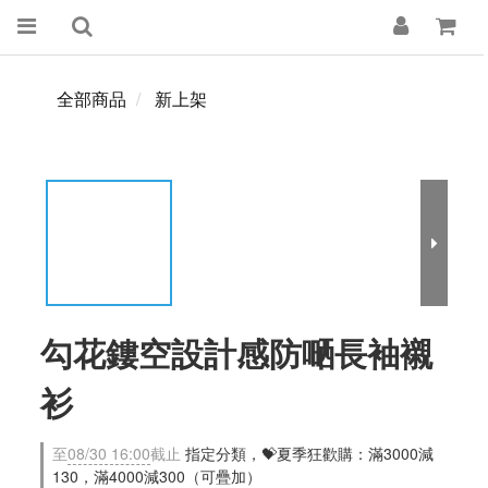
全部商品
新上架
勾花鏤空設計感防嗮長袖襯
衫
至
08/30 16:00
截止
指定分類，💝夏季狂歡購：滿3000減
130，滿4000減300（可疊加）