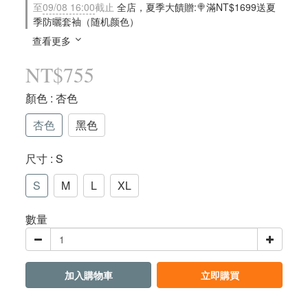
至
09/08 16:00
截止
全店，夏季大饋贈:🍭滿NT$1699送夏
季防曬套袖（随机颜色）
查看更多
NT$755
顏色
: 杏色
杏色
黑色
尺寸
: S
S
M
L
XL
數量
加入購物車
立即購買