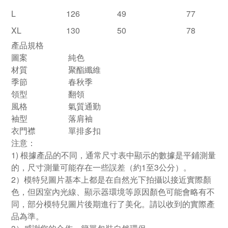
L
126
49
77
XL
130
50
78
產品規格
圖案
純色
材質
聚酯纖維
季節
春秋季
領型
翻領
風格
氣質通勤
袖型
落肩袖
衣門襟
單排多扣
注意：
1) 根據產品的不同，通常尺寸表中顯示的數據是平鋪測量
的，尺寸測量可能存在一些誤差（約1至3公分）。
2）模特兒圖片基本上都是在自然光下拍攝以接近實際顏
色，但因室內光線、顯示器環境等原因顏色可能會略有不
同，部分模特兒圖片後期進行了美化。請以收到的實際產
品為準。