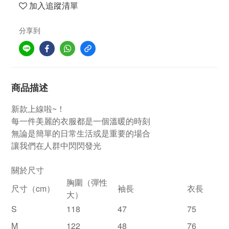
加入追蹤清單
分享到
商品描述
新款上線啦~！
每一件美麗的衣服都是一個溫暖的時刻
無論是簡單的日常生活或是重要的場合
讓我們在人群中閃閃發光
關於尺寸
胸圍（彈性
尺寸（cm）
袖長
衣長
大）
S
118
47
75
M
122
48
76