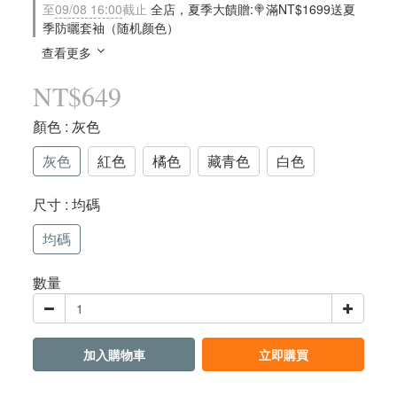
至
09/08 16:00
截止
全店，夏季大饋贈:🍭滿NT$1699送夏
季防曬套袖（随机颜色）
查看更多
NT$649
顏色
: 灰色
灰色
紅色
橘色
藏青色
白色
尺寸
: 均碼
均碼
數量
加入購物車
立即購買