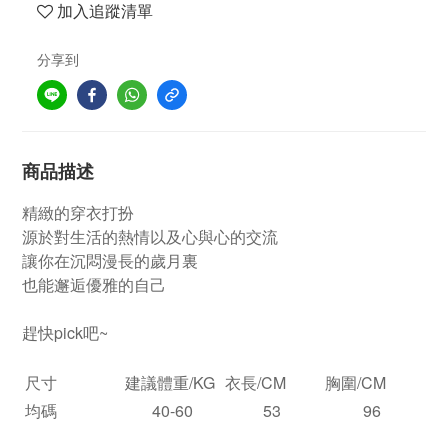
加入追蹤清單
分享到
商品描述
精緻的穿衣打扮
源於對生活的熱情以及心與心的交流
讓你在沉悶漫長的歲月裏
也能邂逅優雅的自己
趕快pick吧~
尺寸
建議體重/KG
衣長/CM
胸圍/CM
均碼
40-60
53
96