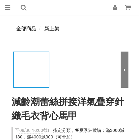
全部商品
新上架
減齡潮蕾絲拼接洋氣疊穿針
織毛衣背心馬甲
至
08/30 16:00
截止
指定分類，💝夏季狂歡購：滿3000減
130，滿4000減300（可疊加）