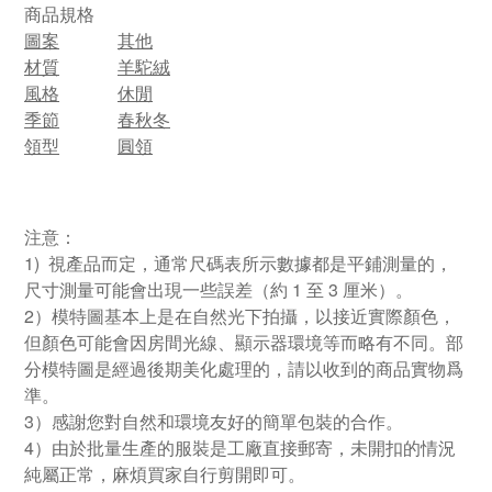
商品規格
圖案
其他
材質
羊駝絨
風格
休閒
季節
春秋冬
領型
圓領
注意：
1) 視產品而定，通常尺碼表所示數據都是平鋪測量的，
尺寸測量可能會出現一些誤差（約 1 至 3 厘米）。
2）模特圖基本上是在自然光下拍攝，以接近實際顏色，
但顏色可能會因房間光線、顯示器環境等而略有不同。部
分模特圖是經過後期美化處理的，請以收到的商品實物爲
準。
3）感謝您對自然和環境友好的簡單包裝的合作。
4）由於批量生產的服裝是工廠直接郵寄，未開扣的情況
純屬正常，麻煩買家自行剪開即可。