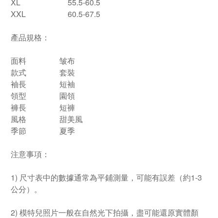
XL
55.5-60.5
XXL
60.5-67.5
產品規格：
面料
皱布
款式
套裝
袖長
短袖
領型
園領
褲長
短褲
風格
甜美風
季節
夏季
注意事項：
1) 尺寸表中的數據通常為平鋪測量，可能有誤差（約1-3
公分）。
2) 模特兒照片一般在自然光下拍攝，盡可能還原實體顏