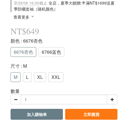
至
09/08 16:00
截止
全店，夏季大饋贈:🍭滿NT$1699送夏
季防曬套袖（随机颜色）
查看更多
NT$649
顏色
: 6676杏色
6676杏色
6766蓝色
尺寸
: M
M
L
XL
XXL
數量
加入購物車
立即購買