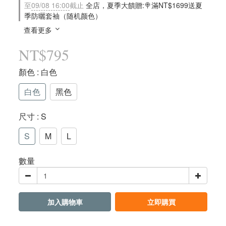
至
09/08 16:00
截止
全店，夏季大饋贈:🍭滿NT$1699送夏
季防曬套袖（随机颜色）
查看更多
NT$795
顏色
: 白色
白色
黑色
尺寸
: S
S
M
L
數量
加入購物車
立即購買