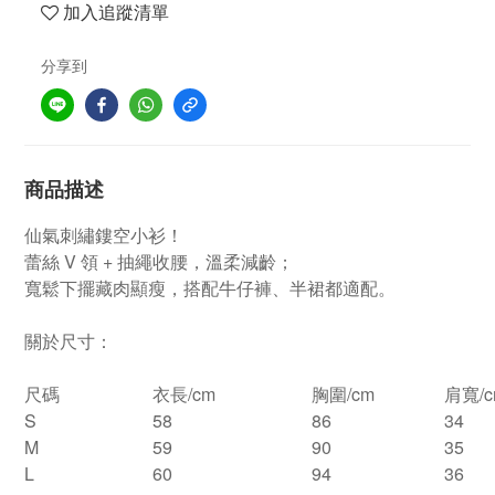
加入追蹤清單
分享到
商品描述
仙氣刺繡鏤空小衫！
蕾絲 V 領 + 抽繩收腰，溫柔減齡；
寬鬆下擺藏肉顯瘦，搭配牛仔褲、半裙都適配。
關於尺寸：
尺碼
衣長/cm
胸圍/cm
肩寬/c
S
58
86
34
M
59
90
35
L
60
94
36