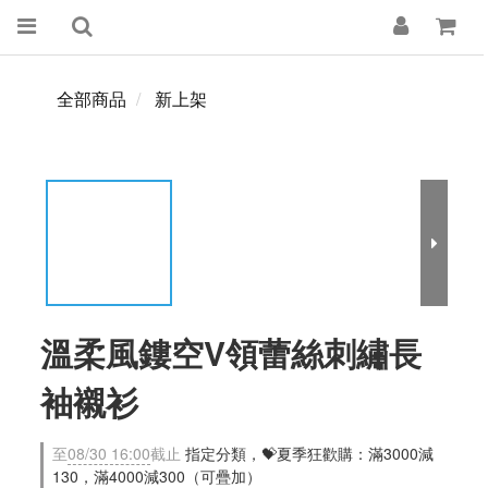
全部商品
新上架
溫柔風鏤空V領蕾絲刺繡長
袖襯衫
至
08/30 16:00
截止
指定分類，💝夏季狂歡購：滿3000減
130，滿4000減300（可疊加）